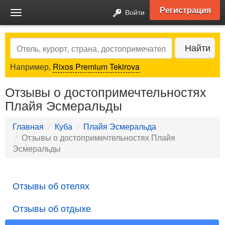
Регистрация
Войти
Toggle
navigation
Search
Найти
Например,
Rixos Premium Tekirova
Отзывы о достопримечтельностях
Плайя Эсмеральды
Главная
Куба
Плайя Эсмеральда
Отзывы о достопримечтельностях Плайя
Эсмеральды
Отзывы об отелях
Отзывы об отдыхе