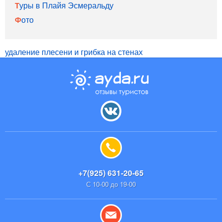
Туры в Плайя Эсмеральду
Фото
удаление плесени и грибка на стенах
+7(925) 631-20-65
С 10-00 до 19-00