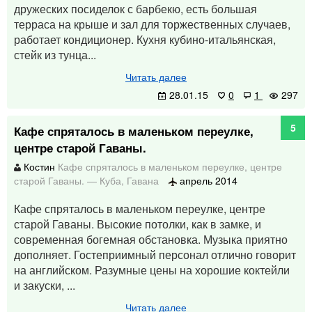
дружеских посиделок с барбекю, есть большая
терраса на крыше и зал для торжественных случаев,
работает кондиционер. Кухня кубино-итальянская,
стейк из тунца...
Читать далее
28.01.15
0
1
297
5
Кафе спряталось в маленьком переулке,
центре старой Гаваны.
Костин
Кафе спряталось в маленьком переулке, центре
старой Гаваны.
—
Куба
,
Гавана
апрель 2014
Кафе спряталось в маленьком переулке, центре
старой Гаваны. Высокие потолки, как в замке, и
современная богемная обстановка. Музыка приятно
дополняет. Гостеприимный персонал отлично говорит
на английском. Разумные цены на хорошие коктейли
и закуски, ...
Читать далее