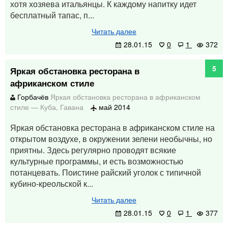
хотя хозяева итальянцы. К каждому напитку идет
бесплатный тапас, п...
Читать далее
28.01.15
0
1
372
5
Яркая обстановка ресторана в
африканском стиле
Горбачёв
Яркая обстановка ресторана в африканском
стиле
—
Куба
,
Гавана
май 2014
Яркая обстановка ресторана в африканском стиле на
открытом воздухе, в окружении зелени необычны, но
приятны. Здесь регулярно проводят всякие
культурные программы, и есть возможностью
потанцевать. Поистине райский уголок с типичной
кубино-креольской к...
Читать далее
28.01.15
0
1
377