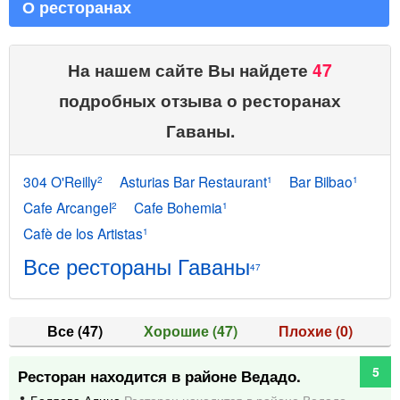
О ресторанах
На нашем сайте Вы найдете
47
подробных отзыва о ресторанах
Гаваны.
304 O'Reilly
Asturias Bar Restaurant
Bar Bilbao
2
1
1
Cafe Arcangel
Cafe Bohemia
2
1
Cafè de los Artistas
1
Все рестораны Гаваны
47
Все
(47)
Хорошие
(47)
Плохие
(0)
5
Ресторан находится в районе Ведадо.