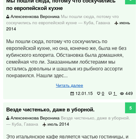
Мы пошли сюда, потому что соскучились
по европейской кухне
Алексеенкова Вероника
Мы пошли сюда, потому что
соскучились по европейской кухне
—
Куба
,
Гавана
июнь
2014
Мы пошли сюда, потому что соскучились по
европейской кухне, но она, конечно же, была не без
кубинского колорита. Обстановка была домашняя,
семейная что ли. Заказанными лобстерами мы
остались довольны и шашлык из рыбного ассорти
понравился. Нашли здес...
Читать далее
12.01.15
0
1
449
5
Везде чистенько, даже в уборной.
Алексеенкова Вероника
Везде чистенько, даже в уборной.
—
Куба
,
Гавана
июль 2014
Это итальянское кафе является частью гостиницы, и