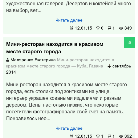
художественная галерея. Десертов и коктейлей много
на выбор, вег...
Читать далее
12.01.15
0
1
349
5
Мини-ресторан находится в красивом
месте старого города
Маляренко Екатерина
Мини-ресторан находится в
красивом месте старого города
—
Куба
,
Гавана
сентябрь
2014
Мини-ресторан находится в красивом месте старого
города, есть столики под зонтиками на улице,
интерьер украшен коваными изделиями и резным
деревом. Цены настолько низкие, что некоторые
посетители фотографировали свой счет на память.
Понравилось нео...
Читать далее
12.01.15
1
1
392