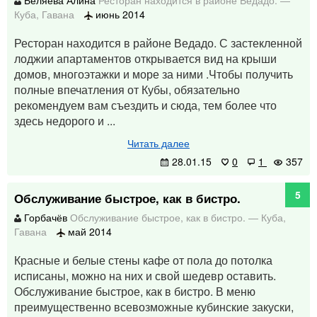
Беляева Алина
Ресторан находится в районе Ведадо.
—
Куба
,
Гавана
июнь 2014
Ресторан находится в районе Ведадо. С застекленной
лоджии апартаментов открывается вид на крыши
домов, многоэтажки и море за ними .Чтобы получить
полные впечатления от Кубы, обязательно
рекомендуем вам съездить и сюда, тем более что
здесь недорого и ...
Читать далее
28.01.15
0
1
357
5
Обслуживание быстрое, как в бистро.
Горбачёв
Обслуживание быстрое, как в бистро.
—
Куба
,
Гавана
май 2014
Красные и белые стены кафе от пола до потолка
исписаны, можно на них и свой шедевр оставить.
Обслуживание быстрое, как в бистро. В меню
преимущественно всевозможные кубинские закуски,