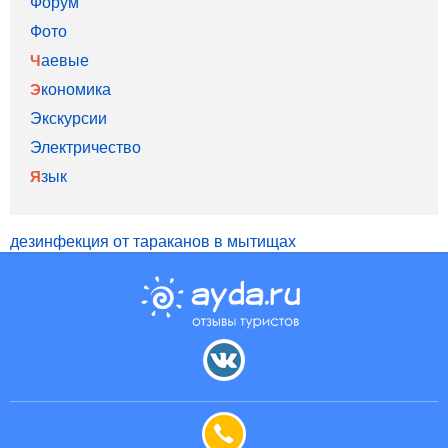
Форум
Фото
Чаевые
Экономика
Экскурсии
Электричество
Язык
дезинфекция от тараканов в мытищах