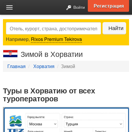
Регистрация
Войти
Toggle
navigation
Search
Найти
Например,
Rixos Premium Tekirova
Зимой в Хорватии
Главная
Хорватия
Зимой
Туры в Хорватию от всех
туроператоров