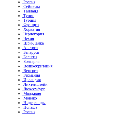
Россия
Сейшелы
Таиланд
Тунис
Турция
Франция
Хорватия
Черногория
Чехия
Шри-Ланка
Австрия
Беларусь
Бельгия
Болгария
Великобритания
Венгрия
Германия
Ирландия
Лихтенштейн
Люксембург
Молдавия
Монако
Нидерланды
Польша
Россия