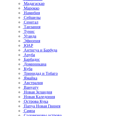
Мадагаскар
Марокко
Намибия
Сейшелы
Сенегал
Танзания
Тунис
Уганда
Эфиопия
ЮАР
Антигуа и Барбуда
Аруба
Барбадос
Доминикана
Куба
Тринидад и Тобаго
Ямайка
Австралия
Вануату
Новая Зеландия
Новая Каледония
Острова Кука
Папуа Новая Гвинея
Самоа
Соломоновы острова