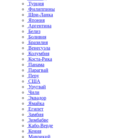
Турция
Филиппины
Шри-Ланка
Япония
Аргентина
Белиз
Боливия
Бразилия
Венесуэла
Колумбия
Коста-Рика
Панама
Парагвай
Перу
США
Уругвай
Чили
Эквадор
Ямайка
Египет
Замбия
Зимбабве
Кабо-Верде
Кения
Маврикий