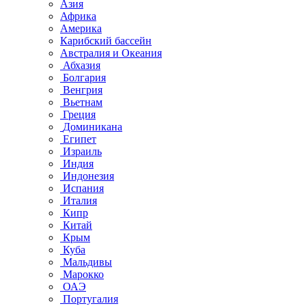
Азия
Африка
Америка
Карибский бассейн
Австралия и Океания
Абхазия
Болгария
Венгрия
Вьетнам
Греция
Доминикана
Египет
Израиль
Индия
Индонезия
Испания
Италия
Кипр
Китай
Крым
Куба
Мальдивы
Марокко
ОАЭ
Португалия