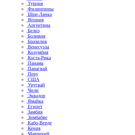
Турция
Филиппины
Шри-Ланка
Япония
Аргентина
Белиз
Боливия
Бразилия
Венесуэла
Колумбия
Коста-Рика
Панама
Парагвай
Перу
США
Уругвай
Чили
Эквадор
Ямайка
Египет
Замбия
Зимбабве
Кабо-Верде
Кения
Маврикий