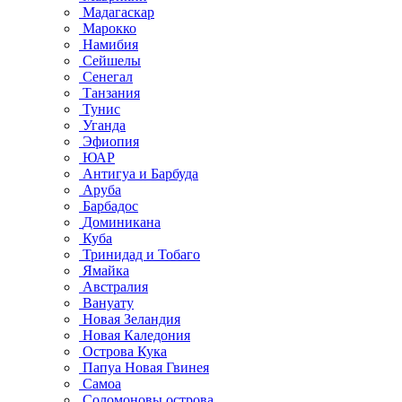
Мадагаскар
Марокко
Намибия
Сейшелы
Сенегал
Танзания
Тунис
Уганда
Эфиопия
ЮАР
Антигуа и Барбуда
Аруба
Барбадос
Доминикана
Куба
Тринидад и Тобаго
Ямайка
Австралия
Вануату
Новая Зеландия
Новая Каледония
Острова Кука
Папуа Новая Гвинея
Самоа
Соломоновы острова