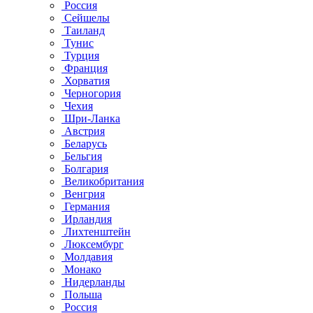
Россия
Сейшелы
Таиланд
Тунис
Турция
Франция
Хорватия
Черногория
Чехия
Шри-Ланка
Австрия
Беларусь
Бельгия
Болгария
Великобритания
Венгрия
Германия
Ирландия
Лихтенштейн
Люксембург
Молдавия
Монако
Нидерланды
Польша
Россия