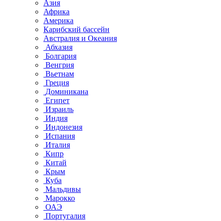
Азия
Африка
Америка
Карибский бассейн
Австралия и Океания
Абхазия
Болгария
Венгрия
Вьетнам
Греция
Доминикана
Египет
Израиль
Индия
Индонезия
Испания
Италия
Кипр
Китай
Крым
Куба
Мальдивы
Марокко
ОАЭ
Португалия