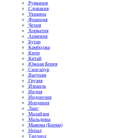
Румыния
Словакия
Украина
Франция
Чехия
Хорватия
Армения
Бутан
Камбоджа
Кипр
Китай
Южная Корея
Сингапур
Вьетнам
Грузия
Израиль
Индия
Индонезия
Иордания
Лаос
Малайзия
Мальдивы
Мьянма (Бирма)
Непал
Таиланд