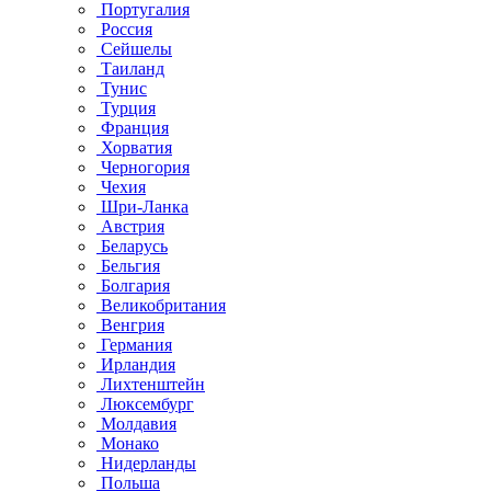
Португалия
Россия
Сейшелы
Таиланд
Тунис
Турция
Франция
Хорватия
Черногория
Чехия
Шри-Ланка
Австрия
Беларусь
Бельгия
Болгария
Великобритания
Венгрия
Германия
Ирландия
Лихтенштейн
Люксембург
Молдавия
Монако
Нидерланды
Польша