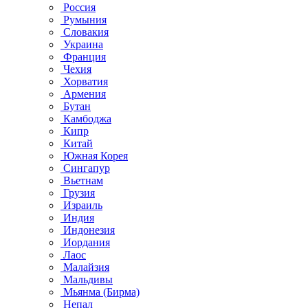
Россия
Румыния
Словакия
Украина
Франция
Чехия
Хорватия
Армения
Бутан
Камбоджа
Кипр
Китай
Южная Корея
Сингапур
Вьетнам
Грузия
Израиль
Индия
Индонезия
Иордания
Лаос
Малайзия
Мальдивы
Мьянма (Бирма)
Непал