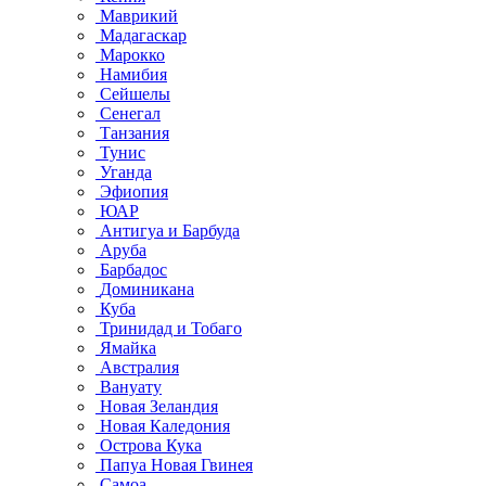
Маврикий
Мадагаскар
Марокко
Намибия
Сейшелы
Сенегал
Танзания
Тунис
Уганда
Эфиопия
ЮАР
Антигуа и Барбуда
Аруба
Барбадос
Доминикана
Куба
Тринидад и Тобаго
Ямайка
Австралия
Вануату
Новая Зеландия
Новая Каледония
Острова Кука
Папуа Новая Гвинея
Самоа