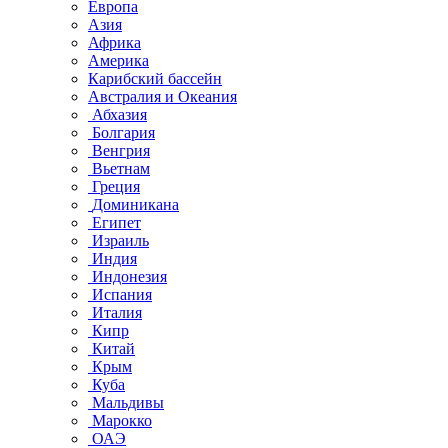
Европа
Азия
Африка
Америка
Карибский бассейн
Австралия и Океания
Абхазия
Болгария
Венгрия
Вьетнам
Греция
Доминикана
Египет
Израиль
Индия
Индонезия
Испания
Италия
Кипр
Китай
Крым
Куба
Мальдивы
Марокко
ОАЭ