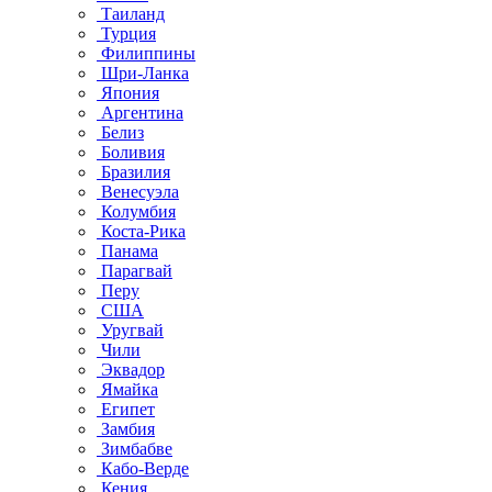
Таиланд
Турция
Филиппины
Шри-Ланка
Япония
Аргентина
Белиз
Боливия
Бразилия
Венесуэла
Колумбия
Коста-Рика
Панама
Парагвай
Перу
США
Уругвай
Чили
Эквадор
Ямайка
Египет
Замбия
Зимбабве
Кабо-Верде
Кения