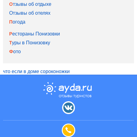
Отзывы об отдыхе
Отзывы об отелях
Погода
Рестораны Понизовки
Туры в Понизовку
Фото
что если в доме сороконожки