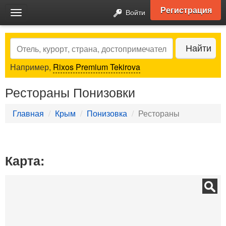
Регистрация
Войти
Toggle
navigation
Search
Найти
Например,
Rixos Premium Tekirova
Рестораны Понизовки
Главная
Крым
Понизовка
Рестораны
Карта: