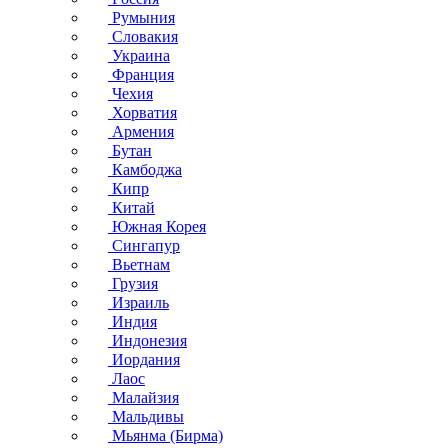
Румыния
Словакия
Украина
Франция
Чехия
Хорватия
Армения
Бутан
Камбоджа
Кипр
Китай
Южная Корея
Сингапур
Вьетнам
Грузия
Израиль
Индия
Индонезия
Иордания
Лаос
Малайзия
Мальдивы
Мьянма (Бирма)