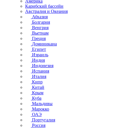
Америка
Карибский бассейн
Австралия и Океания
Абхазия
Болгария
Венгрия
Вьетнам
Греция
Доминикана
Египет
Израиль
Индия
Индонезия
Испания
Италия
Кипр
Китай
Крым
Куба
Мальдивы
Марокко
ОАЭ
Португалия
Россия