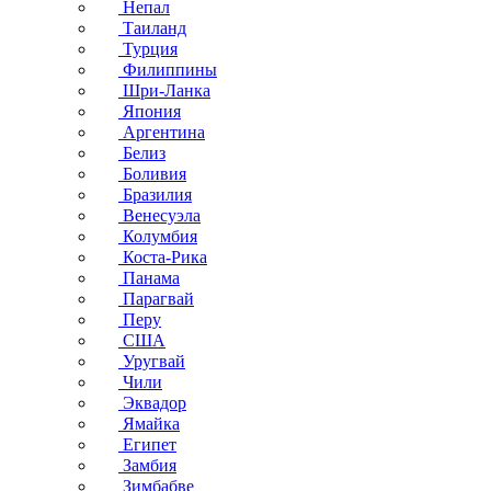
Непал
Таиланд
Турция
Филиппины
Шри-Ланка
Япония
Аргентина
Белиз
Боливия
Бразилия
Венесуэла
Колумбия
Коста-Рика
Панама
Парагвай
Перу
США
Уругвай
Чили
Эквадор
Ямайка
Египет
Замбия
Зимбабве