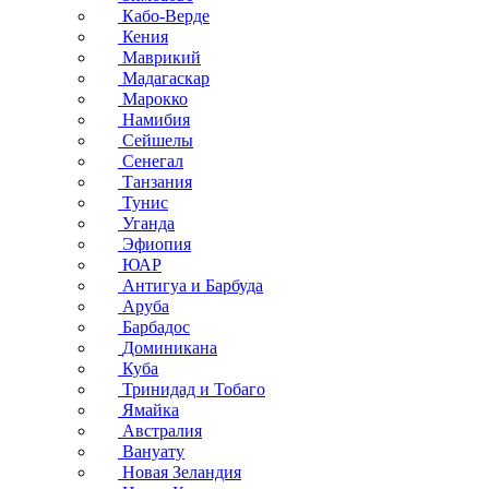
Кабо-Верде
Кения
Маврикий
Мадагаскар
Марокко
Намибия
Сейшелы
Сенегал
Танзания
Тунис
Уганда
Эфиопия
ЮАР
Антигуа и Барбуда
Аруба
Барбадос
Доминикана
Куба
Тринидад и Тобаго
Ямайка
Австралия
Вануату
Новая Зеландия