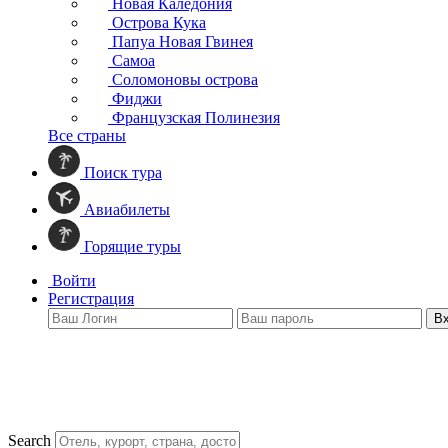
Новая Каледония
Острова Кука
Папуа Новая Гвинея
Самоа
Соломоновы острова
Фиджи
Французская Полинезия
Все страны
Поиск тура
Авиабилеты
Горящие туры
Войти
Регистрация
В
Search