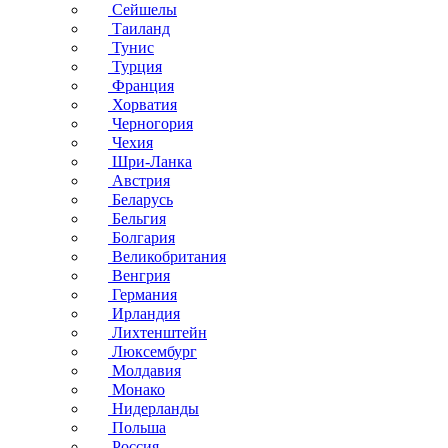
Сейшелы
Таиланд
Тунис
Турция
Франция
Хорватия
Черногория
Чехия
Шри-Ланка
Австрия
Беларусь
Бельгия
Болгария
Великобритания
Венгрия
Германия
Ирландия
Лихтенштейн
Люксембург
Молдавия
Монако
Нидерланды
Польша
Россия