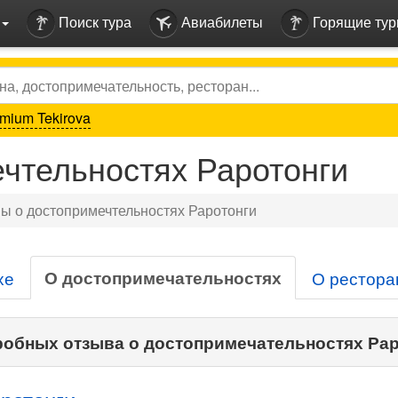
Поиск тура
Авиабилеты
Горящие ту
mium Tekirova
чтельностях Раротонги
ы о достопримечтельностях Раротонги
О достопримечательностях
хе
О рестора
обных отзыва о достопримечательностях Рар