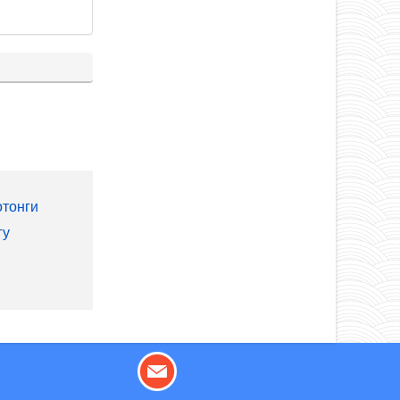
отонги
гу