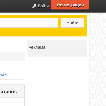
Регистрация
ры
Войти
Найти
Реклама
нах
отонги.