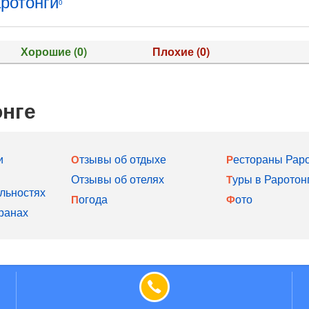
ротонги
0
Хорошие
(0)
Плохие
(0)
онге
и
Отзывы об отдыхе
Рестораны Рар
Отзывы об отелях
Туры в Раротон
льностях
Погода
Фото
ранах