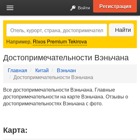
Регистрация
Войти
Toggle
navigation
Search
Найти
Например,
Rixos Premium Tekirova
Достопримечательности Вэньчана
Главная
Китай
Вэньчан
Достопримечательности Вэньчана
Все достопримечательности Вэньчана. Главные
достопримечательности на карте Вэньчана. Отзывы о
достопримечательностях Вэньчана с фото.
Карта: