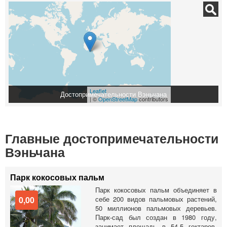
Leaflet
Достопримечательности Вэньчана
| ©
OpenStreetMap
contributors
Главные достопримечательности
Вэньчана
Парк кокосовых пальм
Парк кокосовых пальм объединяет в
0,00
себе 200 видов пальмовых растений,
50 миллионов пальмовых деревьев.
Парк-сад был создан в 1980 году,
занимает площадь в 54,5 гектаров.