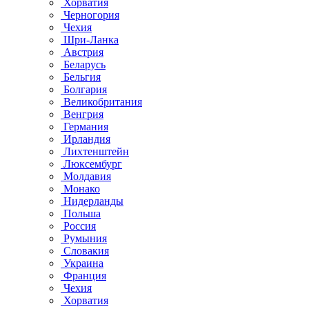
Хорватия
Черногория
Чехия
Шри-Ланка
Австрия
Беларусь
Бельгия
Болгария
Великобритания
Венгрия
Германия
Ирландия
Лихтенштейн
Люксембург
Молдавия
Монако
Нидерланды
Польша
Россия
Румыния
Словакия
Украина
Франция
Чехия
Хорватия