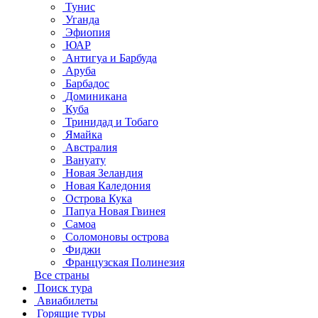
Тунис
Уганда
Эфиопия
ЮАР
Антигуа и Барбуда
Аруба
Барбадос
Доминикана
Куба
Тринидад и Тобаго
Ямайка
Австралия
Вануату
Новая Зеландия
Новая Каледония
Острова Кука
Папуа Новая Гвинея
Самоа
Соломоновы острова
Фиджи
Французская Полинезия
Все страны
Поиск тура
Авиабилеты
Горящие туры