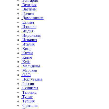
Болгария
Венгрия
Вьетнам
Греция
Доминикана
Египет
Израиль
Индия
Индонезия
Испания
Италия
Кипр
Китай
Крым
Куба
Мальдивы
Марокко
ОАЭ
Португалия
Россия
Сейшелы
Таиланд
Тунис
Турция
Франция