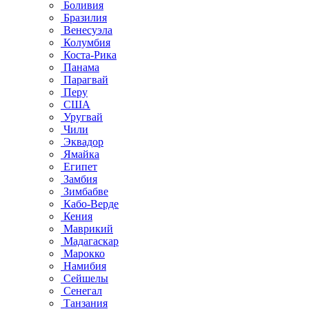
Боливия
Бразилия
Венесуэла
Колумбия
Коста-Рика
Панама
Парагвай
Перу
США
Уругвай
Чили
Эквадор
Ямайка
Египет
Замбия
Зимбабве
Кабо-Верде
Кения
Маврикий
Мадагаскар
Марокко
Намибия
Сейшелы
Сенегал
Танзания