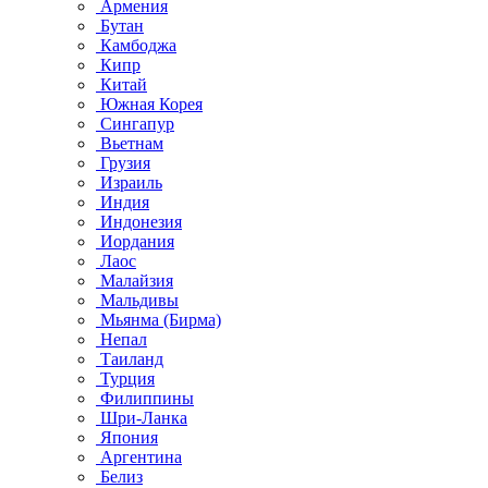
Армения
Бутан
Камбоджа
Кипр
Китай
Южная Корея
Сингапур
Вьетнам
Грузия
Израиль
Индия
Индонезия
Иордания
Лаос
Малайзия
Мальдивы
Мьянма (Бирма)
Непал
Таиланд
Турция
Филиппины
Шри-Ланка
Япония
Аргентина
Белиз