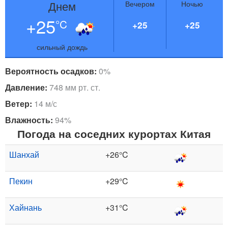
Днем
Вечером
Ночью
+25
°C
+25
+25
сильный дождь
Вероятность осадков:
0%
Давление:
748 мм рт. ст.
Ветер:
14 м/с
Влажность:
94%
Погода на соседних курортах Китая
Шанхай
+26°C
Пекин
+29°C
Хайнань
+31°C