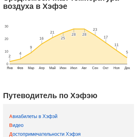
воздуха в Хэфэе
30
23
23
21
21
28
28
28
28
17
17
25
25
16
16
20
11
11
9
9
10
5
5
4
4
2
2
0
Янв
Фев
Мар
Апр
Май
Июн
Июл
Авг
Сен
Окт
Ноя
Дек
Путеводитель по Хэфэю
Авиабилеты в Хэфэй
Видео
Достопримечательности Хэфэя