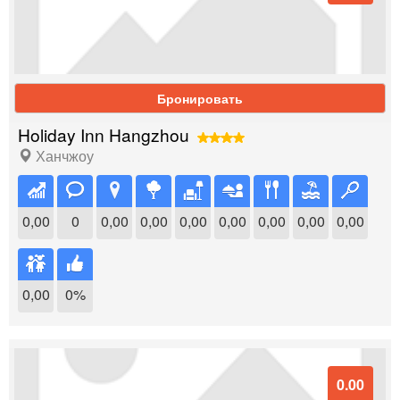
Бронировать
Holiday Inn Hangzhou
Ханчжоу
0,00
0
0,00
0,00
0,00
0,00
0,00
0,00
0,00
0,00
0%
0.00