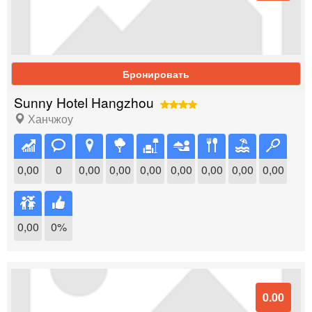
Бронировать
Sunny Hotel Hangzhou
Ханчжоу
0,00
0
0,00
0,00
0,00
0,00
0,00
0,00
0,00
0,00
0%
0.00