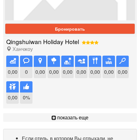
Бронировать
Qingshuiwan Holiday Hotel
Ханчжоу
0,00
0
0,00
0,00
0,00
0,00
0,00
0,00
0,00
0,00
0%
показать еще
Если отель, в котором Вы отдыхали, не