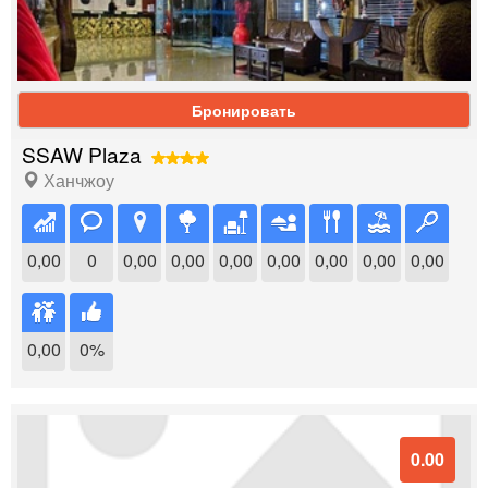
Бронировать
SSAW Plaza
Ханчжоу
0,00
0
0,00
0,00
0,00
0,00
0,00
0,00
0,00
0,00
0%
0.00