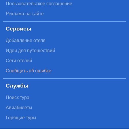
Пользовательское соглашение
Реклама на сайте
Сервисы
Добавление отеля
Идеи для путешествий
Сети отелей
Сообщить об ошибке
Службы
Поиск тура
Авиабилеты
Горящие туры