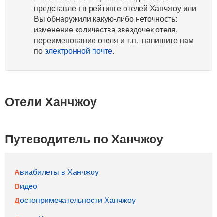
представлен в рейтинге отелей Ханчжоу или
Вы обнаружили какую-либо неточность:
изменение количества звездочек отеля,
переименование отеля и т.п., напишите нам
по
электронной почте
.
Отели Ханчжоу
Путеводитель по Ханчжоу
Авиабилеты в Ханчжоу
Видео
Достопримечательности Ханчжоу