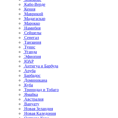
Кабо-Верде
Кения
Маврикий
Мадагаскар
Марокко
Намибия
Сейшелы
Сенегал
Танзания
Тунис
Уганда
Эфиопия
ЮАР
Антигуа и Барбуда
Аруба
Барбадос
Доминикана
Куба
Тринидад и Тобаго
Ямайка
Австралия
Вануату
Новая Зеландия
Новая Каледония