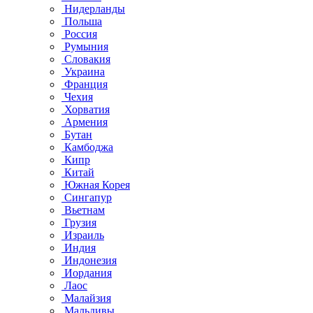
Нидерланды
Польша
Россия
Румыния
Словакия
Украина
Франция
Чехия
Хорватия
Армения
Бутан
Камбоджа
Кипр
Китай
Южная Корея
Сингапур
Вьетнам
Грузия
Израиль
Индия
Индонезия
Иордания
Лаос
Малайзия
Мальдивы