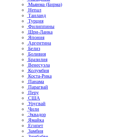
Мьянма (Бирма)
Непал
Таиланд
Турция
Филиппины
Шри-Ланка
Япония
Аргентина
Белиз
Боливия
Бразилия
Венесуэла
Колумбия
Коста-Рика
Панама
Парагвай
Перу
США
Уругвай
Чили
Эквадор
Ямайка
Египет
Замбия
Зимбабве