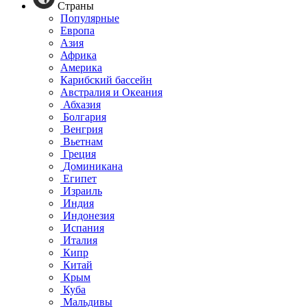
Страны
Популярные
Европа
Азия
Африка
Америка
Карибский бассейн
Австралия и Океания
Абхазия
Болгария
Венгрия
Вьетнам
Греция
Доминикана
Египет
Израиль
Индия
Индонезия
Испания
Италия
Кипр
Китай
Крым
Куба
Мальдивы