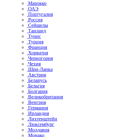
Марокко
ОАЭ
Португалия
Россия
Сейшелы
Таиланд
Тунис
Турция
Франция
Хорватия
Черногория
Чехия
Шри-Ланка
Австрия
Беларусь
Бельгия
Болгария
Великобритания
Венгрия
Германия
Ирландия
Лихтенштейн
Люксембург
Молдавия
Монако