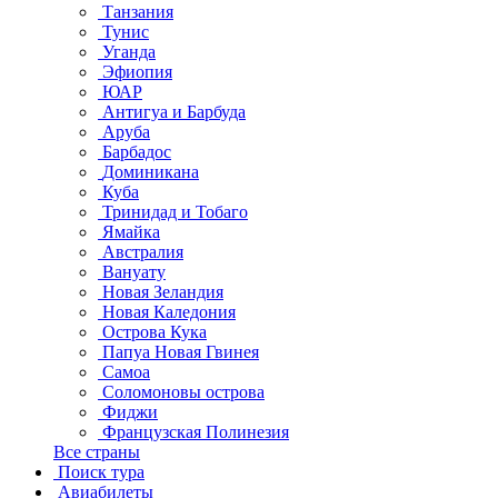
Танзания
Тунис
Уганда
Эфиопия
ЮАР
Антигуа и Барбуда
Аруба
Барбадос
Доминикана
Куба
Тринидад и Тобаго
Ямайка
Австралия
Вануату
Новая Зеландия
Новая Каледония
Острова Кука
Папуа Новая Гвинея
Самоа
Соломоновы острова
Фиджи
Французская Полинезия
Все страны
Поиск тура
Авиабилеты