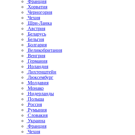
Франция
Хорватия
Черногория
Чехия
Шри-Ланка
Австрия
Беларусь
Бельгия
Болгария
Великобритания
Венгрия
Германия
Ирландия
Лихтенштейн
Люксембург
Молдавия
Монако
Нидерланды
Польша
Россия
Румыния
Словакия
Украина
Франция
Чехия