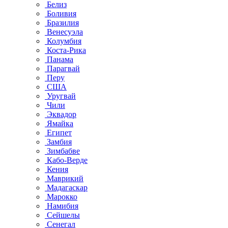
Белиз
Боливия
Бразилия
Венесуэла
Колумбия
Коста-Рика
Панама
Парагвай
Перу
США
Уругвай
Чили
Эквадор
Ямайка
Египет
Замбия
Зимбабве
Кабо-Верде
Кения
Маврикий
Мадагаскар
Марокко
Намибия
Сейшелы
Сенегал