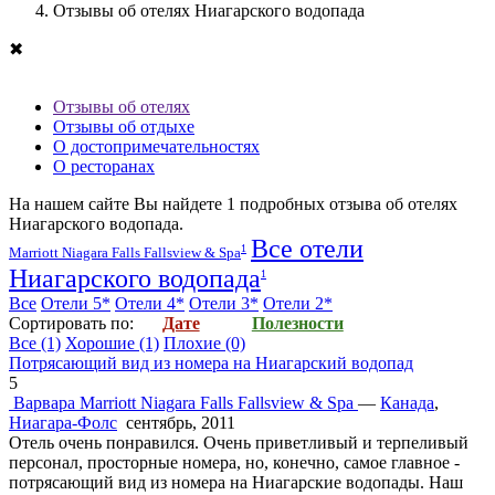
Отзывы об отелях Ниагарского водопада
✖
Отзывы об отелях
Отзывы об отдыхе
О достопримечательностях
О ресторанах
На нашем сайте Вы найдете
1
подробных отзыва об
отелях
Ниагарского водопада
.
Все отели
1
Marriott Niagara Falls Fallsview & Spa
Ниагарского водопада
1
Все
Отели 5*
Отели 4*
Отели 3*
Отели 2*
Cортировать по:
Дате
Полезности
Все
(1)
Хорошие
(1)
Плохие
(0)
Потрясающий вид из номера на Ниагарский водопад
5
Варвара
Marriott Niagara Falls Fallsview & Spa
—
Канада
,
Ниагара-Фолс
сентябрь, 2011
Отель очень понравился. Очень приветливый и терпеливый
персонал, просторные номера, но, конечно, самое главное -
потрясающий вид из номера на Ниагарские водопады. Наш