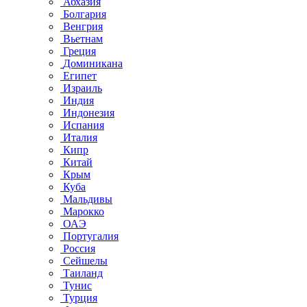
Абхазия
Болгария
Венгрия
Вьетнам
Греция
Доминикана
Египет
Израиль
Индия
Индонезия
Испания
Италия
Кипр
Китай
Крым
Куба
Мальдивы
Марокко
ОАЭ
Португалия
Россия
Сейшелы
Таиланд
Тунис
Турция