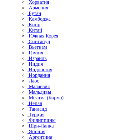
Хорватия
Армения
Бутан
Камбоджа
Кипр
Китай
Южная Корея
Сингапур
Вьетнам
Грузия
Израиль
Индия
Индонезия
Иордания
Лаос
Малайзия
Мальдивы
Мьянма (Бирма)
Непал
Таиланд
Турция
Филиппины
Шри-Ланка
Япония
Аргентина