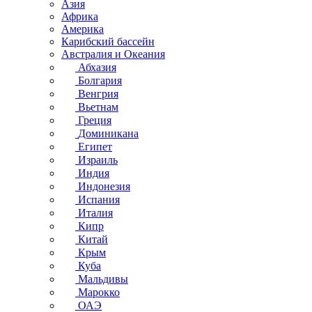
Азия
Африка
Америка
Карибский бассейн
Австралия и Океания
Абхазия
Болгария
Венгрия
Вьетнам
Греция
Доминикана
Египет
Израиль
Индия
Индонезия
Испания
Италия
Кипр
Китай
Крым
Куба
Мальдивы
Марокко
ОАЭ