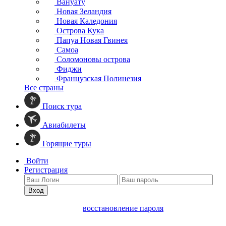
Вануату
Новая Зеландия
Новая Каледония
Острова Кука
Папуа Новая Гвинея
Самоа
Соломоновы острова
Фиджи
Французская Полинезия
Все страны
Поиск тура
Авиабилеты
Горящие туры
Войти
Регистрация
Вход
восстановление пароля