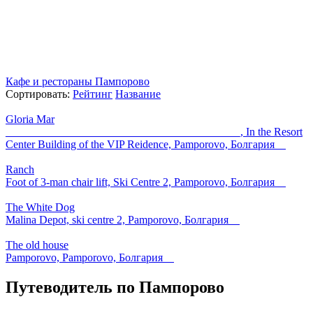
Кафе и рестораны Пампорово
Сортировать:
Рейтинг
Название
Gloria Mar
_ ________ __ _________ ______ ___ __________, In the Resort
Center Building of the VIP Reidence, Pamporovo, Болгария
Ranch
Foot of 3-man chair lift, Ski Centre 2, Pamporovo, Болгария
The White Dog
Malina Depot, ski centre 2, Pamporovo, Болгария
The old house
Pamporovo, Pamporovo, Болгария
Путеводитель по Пампорово