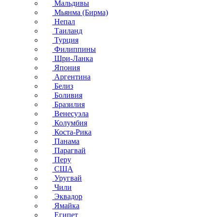
Мальдивы
Мьянма (Бирма)
Непал
Таиланд
Турция
Филиппины
Шри-Ланка
Япония
Аргентина
Белиз
Боливия
Бразилия
Венесуэла
Колумбия
Коста-Рика
Панама
Парагвай
Перу
США
Уругвай
Чили
Эквадор
Ямайка
Египет