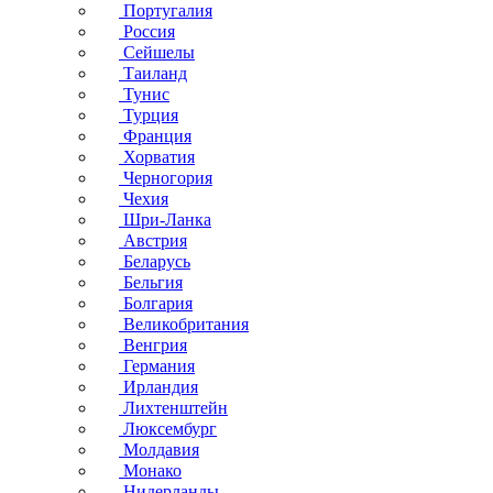
Португалия
Россия
Сейшелы
Таиланд
Тунис
Турция
Франция
Хорватия
Черногория
Чехия
Шри-Ланка
Австрия
Беларусь
Бельгия
Болгария
Великобритания
Венгрия
Германия
Ирландия
Лихтенштейн
Люксембург
Молдавия
Монако
Нидерланды