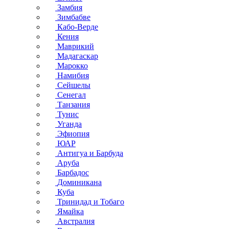
Замбия
Зимбабве
Кабо-Верде
Кения
Маврикий
Мадагаскар
Марокко
Намибия
Сейшелы
Сенегал
Танзания
Тунис
Уганда
Эфиопия
ЮАР
Антигуа и Барбуда
Аруба
Барбадос
Доминикана
Куба
Тринидад и Тобаго
Ямайка
Австралия