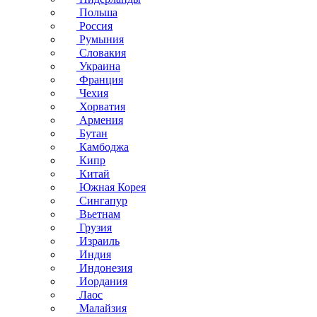
Польша
Россия
Румыния
Словакия
Украина
Франция
Чехия
Хорватия
Армения
Бутан
Камбоджа
Кипр
Китай
Южная Корея
Сингапур
Вьетнам
Грузия
Израиль
Индия
Индонезия
Иордания
Лаос
Малайзия