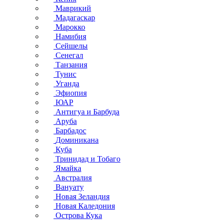
Маврикий
Мадагаскар
Марокко
Намибия
Сейшелы
Сенегал
Танзания
Тунис
Уганда
Эфиопия
ЮАР
Антигуа и Барбуда
Аруба
Барбадос
Доминикана
Куба
Тринидад и Тобаго
Ямайка
Австралия
Вануату
Новая Зеландия
Новая Каледония
Острова Кука