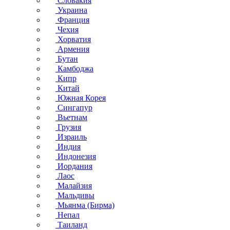
Словакия
Украина
Франция
Чехия
Хорватия
Армения
Бутан
Камбоджа
Кипр
Китай
Южная Корея
Сингапур
Вьетнам
Грузия
Израиль
Индия
Индонезия
Иордания
Лаос
Малайзия
Мальдивы
Мьянма (Бирма)
Непал
Таиланд