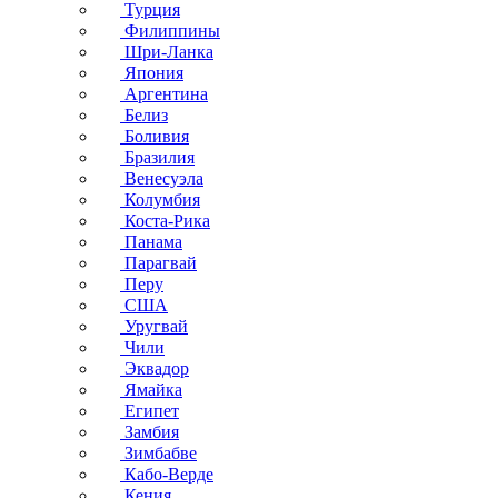
Турция
Филиппины
Шри-Ланка
Япония
Аргентина
Белиз
Боливия
Бразилия
Венесуэла
Колумбия
Коста-Рика
Панама
Парагвай
Перу
США
Уругвай
Чили
Эквадор
Ямайка
Египет
Замбия
Зимбабве
Кабо-Верде
Кения