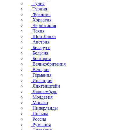
Тунис
Турция
Франция
Хорватия
Черногория
Чехия
Шри-Ланка
Австрия
Беларусь
Бельгия
Болгария
Великобритания
Венгрия
Германия
Ирландия
Лихтенштейн
Люксембург
Молдавия
Монако
Нидерланды
Польша
Россия
Румыния