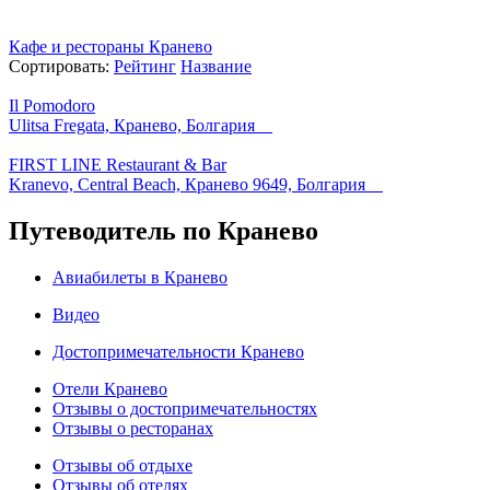
Кафе и рестораны Кранево
Сортировать:
Рейтинг
Название
Il Pomodoro
Ulitsa Fregata, Кранево, Болгария
FIRST LINE Restaurant & Bar
Kranevo, Central Beach, Кранево 9649, Болгария
Путеводитель по Кранево
Авиабилеты в Кранево
Видео
Достопримечательности Кранево
Отели Кранево
Отзывы о достопримечательностях
Отзывы о ресторанах
Отзывы об отдыхе
Отзывы об отелях