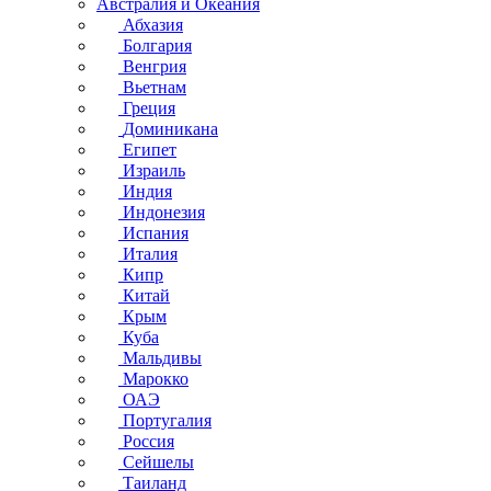
Австралия и Океания
Абхазия
Болгария
Венгрия
Вьетнам
Греция
Доминикана
Египет
Израиль
Индия
Индонезия
Испания
Италия
Кипр
Китай
Крым
Куба
Мальдивы
Марокко
ОАЭ
Португалия
Россия
Сейшелы
Таиланд