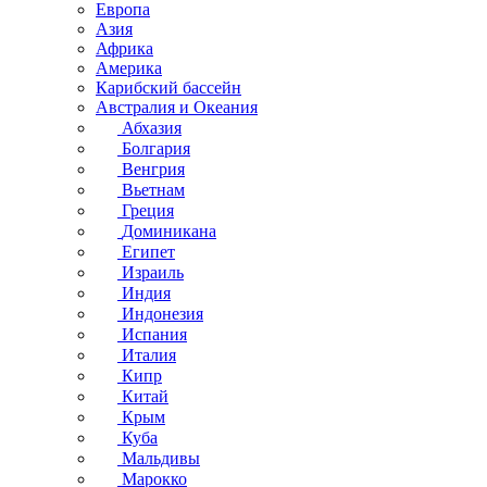
Европа
Азия
Африка
Америка
Карибский бассейн
Австралия и Океания
Абхазия
Болгария
Венгрия
Вьетнам
Греция
Доминикана
Египет
Израиль
Индия
Индонезия
Испания
Италия
Кипр
Китай
Крым
Куба
Мальдивы
Марокко