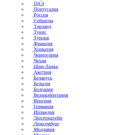
ОАЭ
Португалия
Россия
Сейшелы
Таиланд
Тунис
Турция
Франция
Хорватия
Черногория
Чехия
Шри-Ланка
Австрия
Беларусь
Бельгия
Болгария
Великобритания
Венгрия
Германия
Ирландия
Лихтенштейн
Люксембург
Молдавия