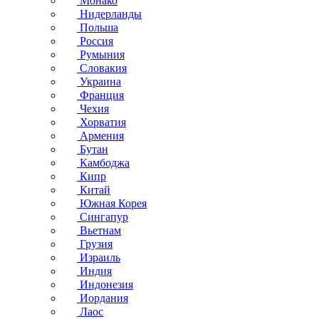
Монако
Нидерланды
Польша
Россия
Румыния
Словакия
Украина
Франция
Чехия
Хорватия
Армения
Бутан
Камбоджа
Кипр
Китай
Южная Корея
Сингапур
Вьетнам
Грузия
Израиль
Индия
Индонезия
Иордания
Лаос