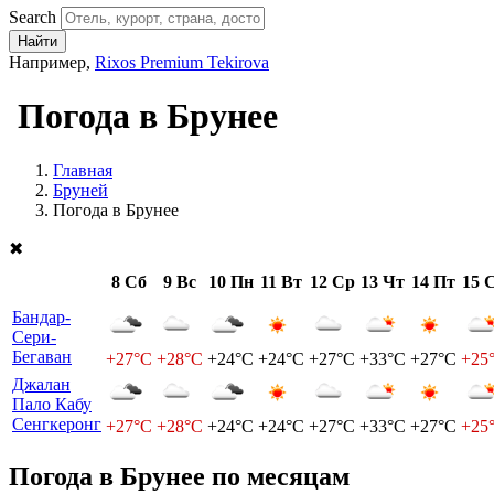
Search
Найти
Например,
Rixos Premium Tekirova
Погода в Брунее
Главная
Бруней
Погода в Брунее
✖
8 Сб
9 Вс
10 Пн
11 Вт
12 Ср
13 Чт
14 Пт
15 
Бандар-
Сери-
Бегаван
+27°C
+28°C
+24°C
+24°C
+27°C
+33°C
+27°C
+25
Джалан
Пало Кабу
Сенгкеронг
+27°C
+28°C
+24°C
+24°C
+27°C
+33°C
+27°C
+25
Погода в Брунее по месяцам