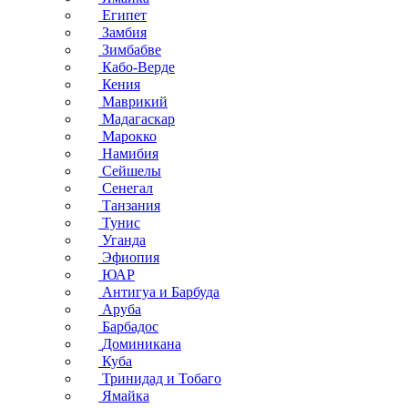
Египет
Замбия
Зимбабве
Кабо-Верде
Кения
Маврикий
Мадагаскар
Марокко
Намибия
Сейшелы
Сенегал
Танзания
Тунис
Уганда
Эфиопия
ЮАР
Антигуа и Барбуда
Аруба
Барбадос
Доминикана
Куба
Тринидад и Тобаго
Ямайка