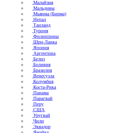
Малайзия
Мальдивы
Мьянма (Бирма)
Непал
Таиланд
Турция
Филиппины
Шри-Ланка
Япония
Аргентина
Белиз
Боливия
Бразилия
Венесуэла
Колумбия
Коста-Рика
Панама
Парагвай
Перу
США
Уругвай
Чили
Эквадор
Ямайка