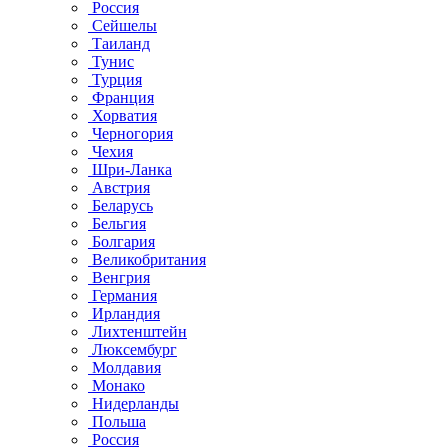
Россия
Сейшелы
Таиланд
Тунис
Турция
Франция
Хорватия
Черногория
Чехия
Шри-Ланка
Австрия
Беларусь
Бельгия
Болгария
Великобритания
Венгрия
Германия
Ирландия
Лихтенштейн
Люксембург
Молдавия
Монако
Нидерланды
Польша
Россия