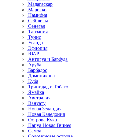
Мадагаскар
Марокко
Намибия
Сейшелы
Сенегал
Танзания
Тунис
Уганда
Эфиопия
ЮАР
Антигуа и Барбуда
Аруба
Барбадос
Доминикана
Куба
Тринидад и Тобаго
Ямайка
Австралия
Вануату
Новая Зеландия
Новая Каледония
Острова Кука
Папуа Новая Гвинея
Самоа
Соломоновы острова