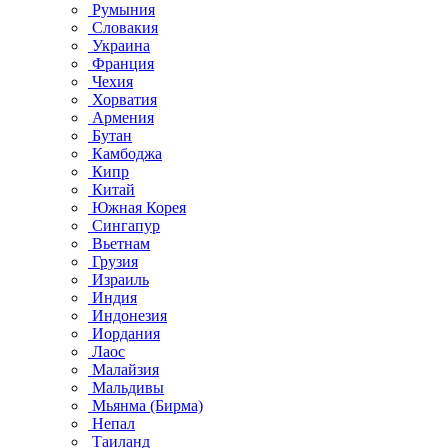
Румыния
Словакия
Украина
Франция
Чехия
Хорватия
Армения
Бутан
Камбоджа
Кипр
Китай
Южная Корея
Сингапур
Вьетнам
Грузия
Израиль
Индия
Индонезия
Иордания
Лаос
Малайзия
Мальдивы
Мьянма (Бирма)
Непал
Таиланд