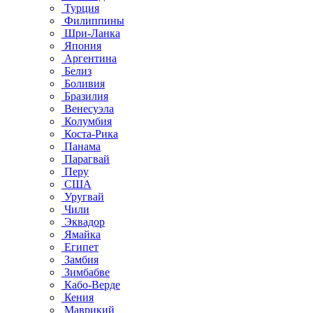
Турция
Филиппины
Шри-Ланка
Япония
Аргентина
Белиз
Боливия
Бразилия
Венесуэла
Колумбия
Коста-Рика
Панама
Парагвай
Перу
США
Уругвай
Чили
Эквадор
Ямайка
Египет
Замбия
Зимбабве
Кабо-Верде
Кения
Маврикий