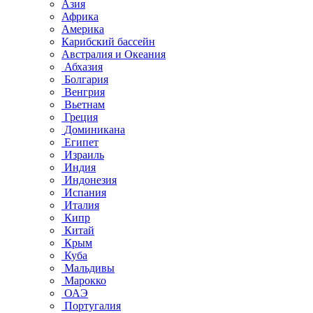
Азия
Африка
Америка
Карибский бассейн
Австралия и Океания
Абхазия
Болгария
Венгрия
Вьетнам
Греция
Доминикана
Египет
Израиль
Индия
Индонезия
Испания
Италия
Кипр
Китай
Крым
Куба
Мальдивы
Марокко
ОАЭ
Португалия