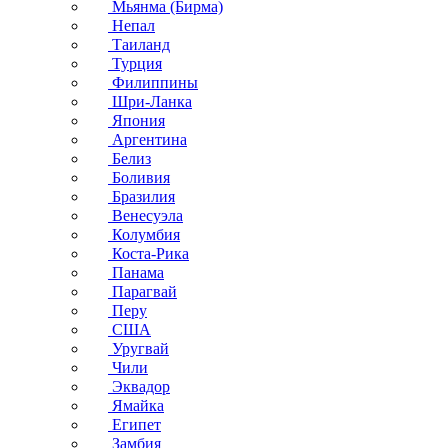
Мьянма (Бирма)
Непал
Таиланд
Турция
Филиппины
Шри-Ланка
Япония
Аргентина
Белиз
Боливия
Бразилия
Венесуэла
Колумбия
Коста-Рика
Панама
Парагвай
Перу
США
Уругвай
Чили
Эквадор
Ямайка
Египет
Замбия