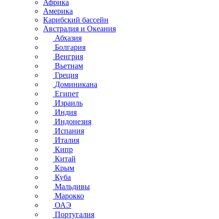
Африка
Америка
Карибский бассейн
Австралия и Океания
Абхазия
Болгария
Венгрия
Вьетнам
Греция
Доминикана
Египет
Израиль
Индия
Индонезия
Испания
Италия
Кипр
Китай
Крым
Куба
Мальдивы
Марокко
ОАЭ
Португалия