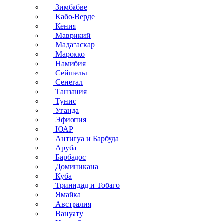
Зимбабве
Кабо-Верде
Кения
Маврикий
Мадагаскар
Марокко
Намибия
Сейшелы
Сенегал
Танзания
Тунис
Уганда
Эфиопия
ЮАР
Антигуа и Барбуда
Аруба
Барбадос
Доминикана
Куба
Тринидад и Тобаго
Ямайка
Австралия
Вануату