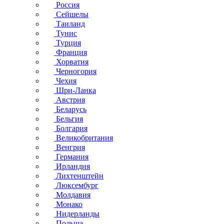
Россия
Сейшелы
Таиланд
Тунис
Турция
Франция
Хорватия
Черногория
Чехия
Шри-Ланка
Австрия
Беларусь
Бельгия
Болгария
Великобритания
Венгрия
Германия
Ирландия
Лихтенштейн
Люксембург
Молдавия
Монако
Нидерланды
Польша