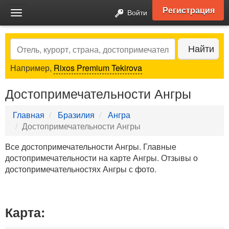
Регистрация
Войти
Toggle
navigation
Search
Найти
Например,
Rixos Premium Tekirova
Достопримечательности Ангры
Главная
Бразилия
Ангра
Достопримечательности Ангры
Все достопримечательности Ангры. Главные
достопримечательности на карте Ангры. Отзывы о
достопримечательностях Ангры с фото.
Карта: