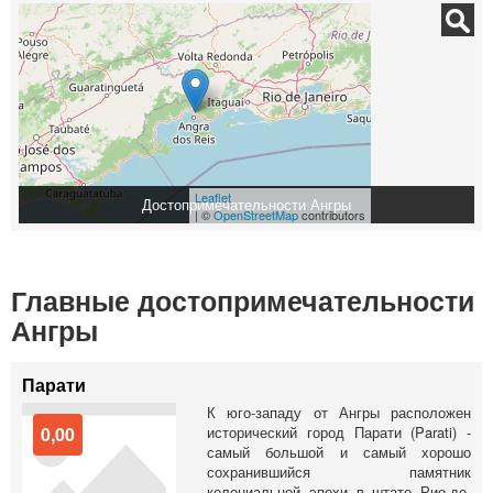
Leaflet
Достопримечательности Ангры
| ©
OpenStreetMap
contributors
Главные достопримечательности
Ангры
Парати
К юго-западу от Ангры расположен
0,00
исторический город Парати (Parati) -
самый большой и самый хорошо
сохранившийся памятник
колониальной эпохи в штате Рио-де-