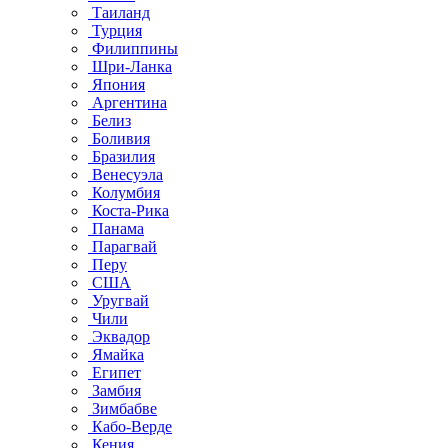
Таиланд
Турция
Филиппины
Шри-Ланка
Япония
Аргентина
Белиз
Боливия
Бразилия
Венесуэла
Колумбия
Коста-Рика
Панама
Парагвай
Перу
США
Уругвай
Чили
Эквадор
Ямайка
Египет
Замбия
Зимбабве
Кабо-Верде
Кения