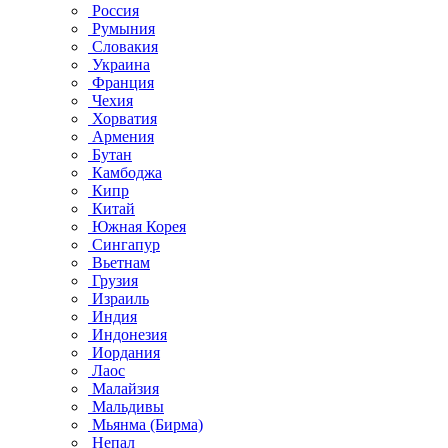
Россия
Румыния
Словакия
Украина
Франция
Чехия
Хорватия
Армения
Бутан
Камбоджа
Кипр
Китай
Южная Корея
Сингапур
Вьетнам
Грузия
Израиль
Индия
Индонезия
Иордания
Лаос
Малайзия
Мальдивы
Мьянма (Бирма)
Непал