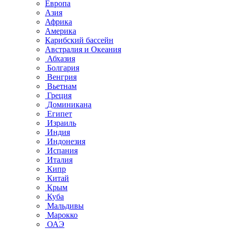
Европа
Азия
Африка
Америка
Карибский бассейн
Австралия и Океания
Абхазия
Болгария
Венгрия
Вьетнам
Греция
Доминикана
Египет
Израиль
Индия
Индонезия
Испания
Италия
Кипр
Китай
Крым
Куба
Мальдивы
Марокко
ОАЭ