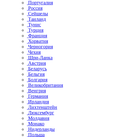
Португалия
Россия
Сейшелы
Таиланд
Тунис
Турция
Франция
Хорватия
Черногория
Чехия
Шри-Ланка
Австрия
Беларусь
Бельгия
Болгария
Великобритания
Венгрия
Германия
Ирландия
Лихтенштейн
Люксембург
Молдавия
Монако
Нидерланды
Польша