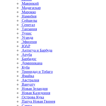
Маврикий
Мадагаскар
Марокко
Намибия
Сейшелы
Сенегал
Танзания
Тунис
Уганда
Эфиопия
ЮАР
Антигуа и Барбуда
Аруба
Барбадос
Доминикана
Куба
Тринидад и Тобаго
Ямайка
Австралия
Вануату
Новая Зеландия
Новая Каледония
Острова Кука
Папуа Новая Гвинея
Самоа