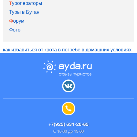
Туроператоры
Туры в Бутан
Форум
Фото
как избавиться от крота в погребе в домашних условиях
+7(925) 631-20-65
С 10-00 до 19-00