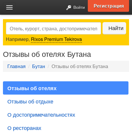
Регистрация
Войти
Toggle
navigation
Search
Найти
Например,
Rixos Premium Tekirova
Отзывы об отелях Бутана
Главная
Бутан
Отзывы об отелях Бутана
Отзывы об отелях
Отзывы об отдыхе
О достопримечательностях
О ресторанах