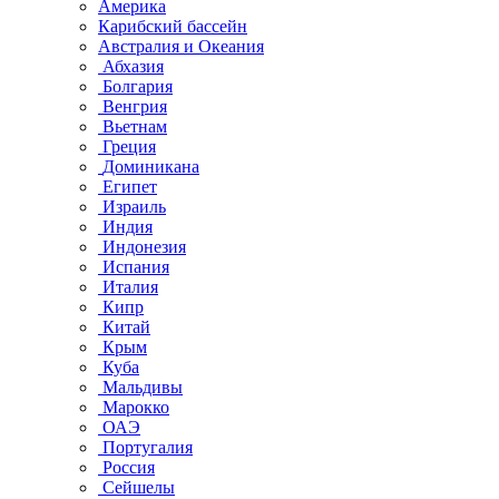
Америка
Карибский бассейн
Австралия и Океания
Абхазия
Болгария
Венгрия
Вьетнам
Греция
Доминикана
Египет
Израиль
Индия
Индонезия
Испания
Италия
Кипр
Китай
Крым
Куба
Мальдивы
Марокко
ОАЭ
Португалия
Россия
Сейшелы