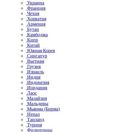
Украина
Франция
Чехия
Хорватия
Армения
Бутан
Камбоджа
Кипр
Китай
Южная Корея
Сингапур
Вьетнам
Грузия
Израиль
Индия
Индонезия
Иордания
Лаос
Малайзия
Мальдивы
Мьянма (Бирма)
Непал
Таиланд
Турция
Филиппины