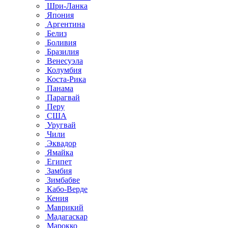
Шри-Ланка
Япония
Аргентина
Белиз
Боливия
Бразилия
Венесуэла
Колумбия
Коста-Рика
Панама
Парагвай
Перу
США
Уругвай
Чили
Эквадор
Ямайка
Египет
Замбия
Зимбабве
Кабо-Верде
Кения
Маврикий
Мадагаскар
Марокко