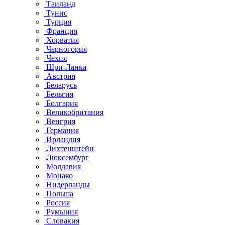
Таиланд
Тунис
Турция
Франция
Хорватия
Черногория
Чехия
Шри-Ланка
Австрия
Беларусь
Бельгия
Болгария
Великобритания
Венгрия
Германия
Ирландия
Лихтенштейн
Люксембург
Молдавия
Монако
Нидерланды
Польша
Россия
Румыния
Словакия