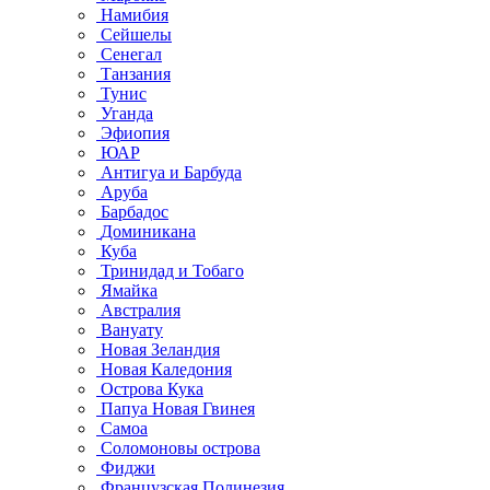
Намибия
Сейшелы
Сенегал
Танзания
Тунис
Уганда
Эфиопия
ЮАР
Антигуа и Барбуда
Аруба
Барбадос
Доминикана
Куба
Тринидад и Тобаго
Ямайка
Австралия
Вануату
Новая Зеландия
Новая Каледония
Острова Кука
Папуа Новая Гвинея
Самоа
Соломоновы острова
Фиджи
Французская Полинезия