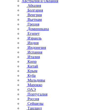
Австралия и Океания
Абхазия
Болгария
Венгрия
Вьетнам
Греция
Доминикана
Египет
Израиль
Индия
Индонезия
Испания
Италия
Кипр
Китай
Крым
Куба
Мальдивы
Марокко
ОАЭ
Португалия
Россия
Сейшелы
Таиланд