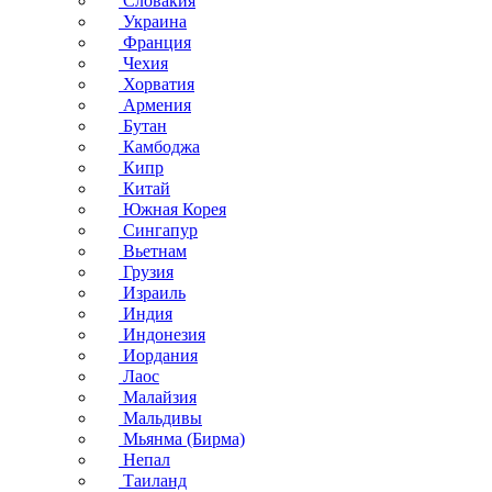
Словакия
Украина
Франция
Чехия
Хорватия
Армения
Бутан
Камбоджа
Кипр
Китай
Южная Корея
Сингапур
Вьетнам
Грузия
Израиль
Индия
Индонезия
Иордания
Лаос
Малайзия
Мальдивы
Мьянма (Бирма)
Непал
Таиланд