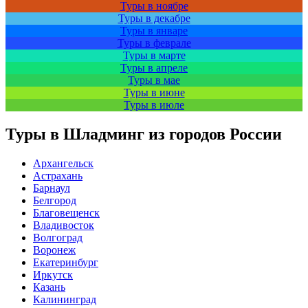
Туры в ноябре
Туры в декабре
Туры в январе
Туры в феврале
Туры в марте
Туры в апреле
Туры в мае
Туры в июне
Туры в июле
Туры в Шладминг из городов России
Архангельск
Астрахань
Барнаул
Белгород
Благовещенск
Владивосток
Волгоград
Воронеж
Екатеринбург
Иркутск
Казань
Калининград