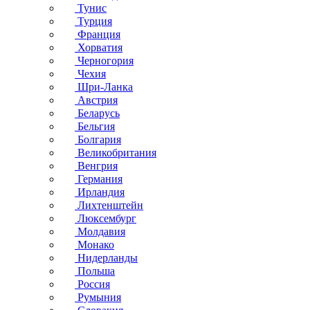
Тунис
Турция
Франция
Хорватия
Черногория
Чехия
Шри-Ланка
Австрия
Беларусь
Бельгия
Болгария
Великобритания
Венгрия
Германия
Ирландия
Лихтенштейн
Люксембург
Молдавия
Монако
Нидерланды
Польша
Россия
Румыния