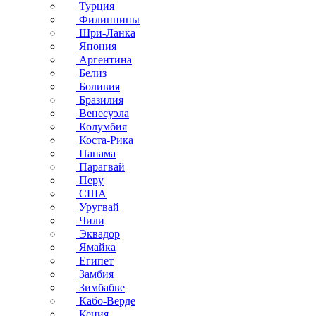
Турция
Филиппины
Шри-Ланка
Япония
Аргентина
Белиз
Боливия
Бразилия
Венесуэла
Колумбия
Коста-Рика
Панама
Парагвай
Перу
США
Уругвай
Чили
Эквадор
Ямайка
Египет
Замбия
Зимбабве
Кабо-Верде
Кения