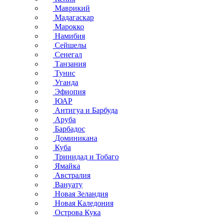
Маврикий
Мадагаскар
Марокко
Намибия
Сейшелы
Сенегал
Танзания
Тунис
Уганда
Эфиопия
ЮАР
Антигуа и Барбуда
Аруба
Барбадос
Доминикана
Куба
Тринидад и Тобаго
Ямайка
Австралия
Вануату
Новая Зеландия
Новая Каледония
Острова Кука