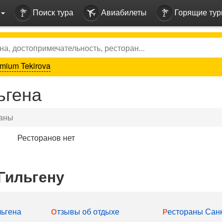
Поиск тура
Авиабилеты
Горящие ту
mium Tekirova
ьгена
аны
Ресторанов нет
Гильгену
льгена
Отзывы об отдыхе
Рестораны Сан