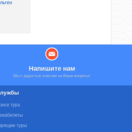
ильген
Напишите нам
Мы с радостью ответим на Ваши вопросы!
лужбы
оиск тура
виабилеты
орящие туры