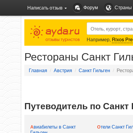
Форум
Страны
Написать отзыв
Search
Например,
Rixos Pre
Рестораны Санкт Гил
Главная
Австрия
Санкт Гильген
Рестор
Путеводитель по Санкт 
Отели Санкт Ги
Авиабилеты в Санкт
Гильген