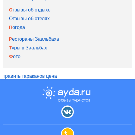
Отзывы об отдыхе
Отзывы об отелях
Погода
Рестораны Заальбаха
Туры в Заальбах
Фото
травить тараканов цена