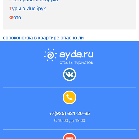
Туры в Инсбрук
Фото
сороконожка в квартире опасно ли
+7(925) 631-20-65
С 10-00 до 19-00