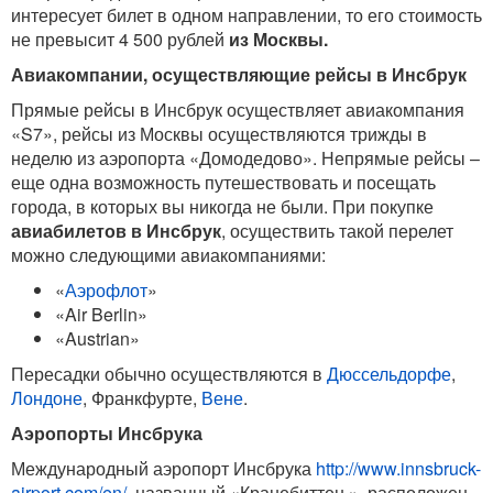
интересует билет в одном направлении, то его стоимость
не превысит 4 500 рублей
из Москвы.
Авиакомпании, осуществляющие рейсы в Инсбрук
Прямые рейсы в Инсбрук осуществляет авиакомпания
«S7», рейсы из Москвы осуществляются трижды в
неделю из аэропорта «Домодедово». Непрямые рейсы –
еще одна возможность путешествовать и посещать
города, в которых вы никогда не были. При покупке
авиабилетов в Инсбрук
, осуществить такой перелет
можно следующими авиакомпаниями:
«
Аэрофлот
»
«Air Berlin»
«Austrian»
Пересадки обычно осуществляются в
Дюссельдорфе
,
Лондоне
, Франкфурте,
Вене
.
Аэропорты Инсбрука
Международный аэропорт Инсбрука
http://www.innsbruck-
airport.com/en/
, названный «Кранебиттен », расположен