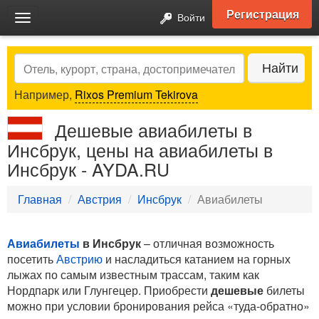
Регистрация
Войти
Toggle
navigation
Search
Найти
Например,
Rixos Premium Tekirova
Дешевые авиабилеты в
Инсбрук, цены на авиабилеты в
Инсбрук - AYDA.RU
Главная
Австрия
Инсбрук
Авиабилеты
Авиабилеты
в Инсбрук
– отличная возможность
посетить
Австрию
и насладиться катанием на горных
лыжах по самым известным трассам, таким как
Нордпарк или Глунгецер. Приобрести
дешевые
билеты
можно при условии бронирования рейса «туда-обратно»