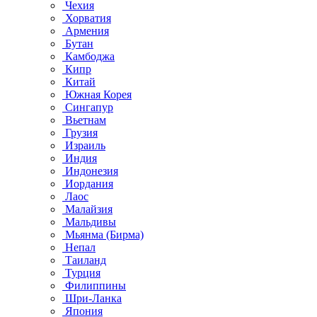
Чехия
Хорватия
Армения
Бутан
Камбоджа
Кипр
Китай
Южная Корея
Сингапур
Вьетнам
Грузия
Израиль
Индия
Индонезия
Иордания
Лаос
Малайзия
Мальдивы
Мьянма (Бирма)
Непал
Таиланд
Турция
Филиппины
Шри-Ланка
Япония