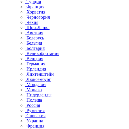
Турция
Франция
Хорватия
Черногория
Чехия
Шри-Ланка
Австрия
Беларусь
Бельгия
Болгария
Великобритания
Венгрия
Германия
Ирландия
Лихтенштейн
Люксембург
Молдавия
Монако
Нидерланды
Польша
Россия
Румыния
Словакия
Украина
Франция