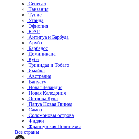
Сенегал
Танзания
Тунис
Уганда
Эфиопия
ЮАР
Антигуа и Барбуда
Аруба
Барбадос
Доминикана
Куба
Тринидад и Тобаго
Ямайка
Австралия
Вануату
Новая Зеландия
Новая Каледония
Острова Кука
Папуа Новая Гвинея
Самоа
Соломоновы острова
Фиджи
Французская Полинезия
Все страны