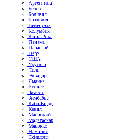
Аргентина
Белиз
Боливия
Бразилия
Венесуэла
Колумбия
Коста-Рика
Панама
Парагвай
Перу
США
Уругвай
Чили
Эквадор
Ямайка
Египет
Замбия
Зимбабве
Кабо-Верде
Кения
Маврикий
Мадагаскар
Марокко
Намибия
Сейшелы