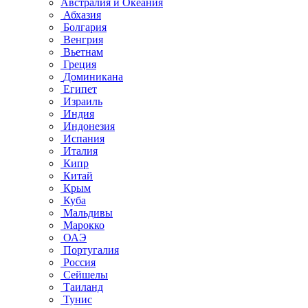
Австралия и Океания
Абхазия
Болгария
Венгрия
Вьетнам
Греция
Доминикана
Египет
Израиль
Индия
Индонезия
Испания
Италия
Кипр
Китай
Крым
Куба
Мальдивы
Марокко
ОАЭ
Португалия
Россия
Сейшелы
Таиланд
Тунис