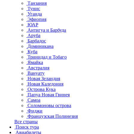
Танзания
Тунис
Уганда
Эфиопия
ЮАР
Антигуа и Барбуда
Аруба
Барбадос
Доминикана
Куба
Тринидад и Тобаго
Ямайка
Австралия
Вануату
Новая Зеландия
Новая Каледония
Острова Кука
Папуа Новая Гвинея
Самоа
Соломоновы острова
Фиджи
Французская Полинезия
Все страны
Поиск тура
Авиабилеты