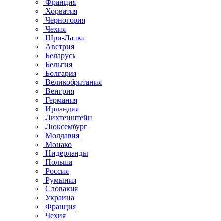
Франция
Хорватия
Черногория
Чехия
Шри-Ланка
Австрия
Беларусь
Бельгия
Болгария
Великобритания
Венгрия
Германия
Ирландия
Лихтенштейн
Люксембург
Молдавия
Монако
Нидерланды
Польша
Россия
Румыния
Словакия
Украина
Франция
Чехия