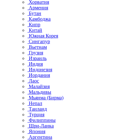
Хорватия
Армения
Бутан
Камбоджа
Кипр
Китай
Южная Корея
Сингапур
Вьетнам
Грузия
Израиль
Индия
Индонезия
Иордания
Лаос
Малайзия
Мальдивы
Мьянма (Бирма)
Непал
Таиланд
Турция
Филиппины
Шри-Ланка
Япония
Аргентина