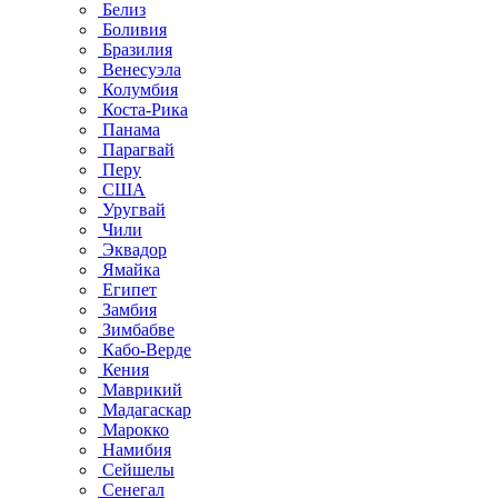
Белиз
Боливия
Бразилия
Венесуэла
Колумбия
Коста-Рика
Панама
Парагвай
Перу
США
Уругвай
Чили
Эквадор
Ямайка
Египет
Замбия
Зимбабве
Кабо-Верде
Кения
Маврикий
Мадагаскар
Марокко
Намибия
Сейшелы
Сенегал