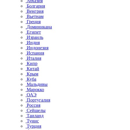
Абхазия
Болгария
Венгрия
Вьетнам
Греция
Доминикана
Египет
Израиль
Индия
Индонезия
Испания
Италия
Кипр
Китай
Крым
Куба
Мальдивы
Марокко
ОАЭ
Португалия
Россия
Сейшелы
Таиланд
Тунис
Турция