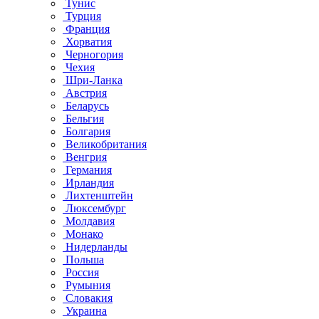
Тунис
Турция
Франция
Хорватия
Черногория
Чехия
Шри-Ланка
Австрия
Беларусь
Бельгия
Болгария
Великобритания
Венгрия
Германия
Ирландия
Лихтенштейн
Люксембург
Молдавия
Монако
Нидерланды
Польша
Россия
Румыния
Словакия
Украина