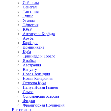
Сейшелы
Сенегал
Танзания
Тунис
Уганда
Эфиопия
ЮАР
Антигуа и Барбуда
Аруба
Барбадос
Доминикана
Куба
Тринидад и Тобаго
Ямайка
Австралия
Вануату
Новая Зеландия
Новая Каледония
Острова Кука
Папуа Новая Гвинея
Самоа
Соломоновы острова
Фиджи
Французская Полинезия
Все страны