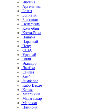
Япония
Аргентина
Белиз
Боливия
Бразилия
Венесуэла
Колумбия
Коста-Рика
Панама
Парагвай
Перу
США
Уругвай
Чили
Эквадор
Ямайка
Египет
Замбия
Зимбабве
Кабо-Верде
Кения
Маврикий
Мадагаскар
Марокко
Намибия