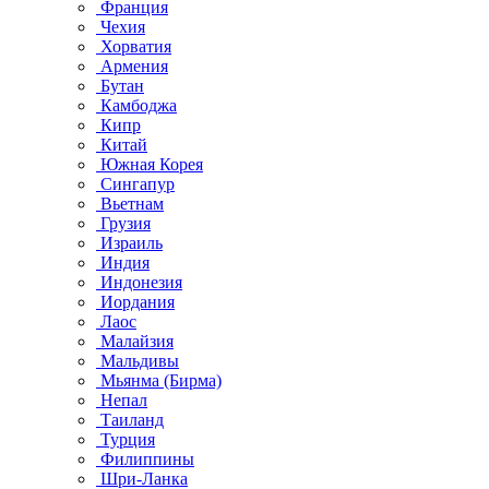
Франция
Чехия
Хорватия
Армения
Бутан
Камбоджа
Кипр
Китай
Южная Корея
Сингапур
Вьетнам
Грузия
Израиль
Индия
Индонезия
Иордания
Лаос
Малайзия
Мальдивы
Мьянма (Бирма)
Непал
Таиланд
Турция
Филиппины
Шри-Ланка