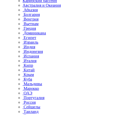
Карибский бассейн
Австралия и Океания
Абхазия
Болгария
Венгрия
Вьетнам
Греция
Доминикана
Египет
Израиль
Индия
Индонезия
Испания
Италия
Кипр
Китай
Крым
Куба
Мальдивы
Марокко
ОАЭ
Португалия
Россия
Сейшелы
Таиланд