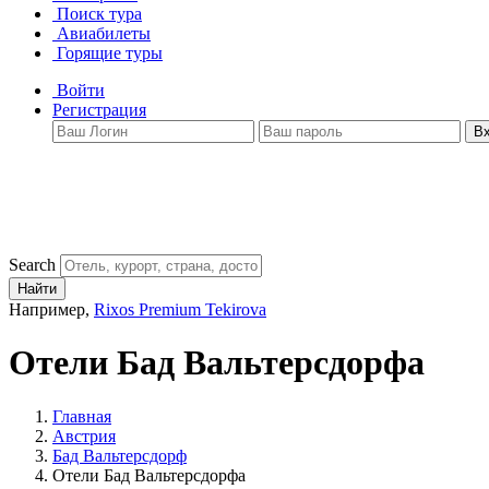
Поиск тура
Авиабилеты
Горящие туры
Войти
Регистрация
В
Search
Найти
Например,
Rixos Premium Tekirova
Отели Бад Вальтерсдорфа
Главная
Австрия
Бад Вальтерсдорф
Отели Бад Вальтерсдорфа