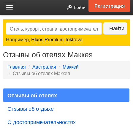
Регистрация
Войти
Toggle
navigation
Search
Найти
Например,
Rixos Premium Tekirova
Отзывы об отелях Маккея
Главная
Австралия
Маккей
Отзывы об отелях Маккея
Отзывы об отелях
Отзывы об отдыхе
О достопримечательностях