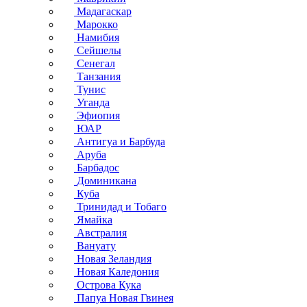
Мадагаскар
Марокко
Намибия
Сейшелы
Сенегал
Танзания
Тунис
Уганда
Эфиопия
ЮАР
Антигуа и Барбуда
Аруба
Барбадос
Доминикана
Куба
Тринидад и Тобаго
Ямайка
Австралия
Вануату
Новая Зеландия
Новая Каледония
Острова Кука
Папуа Новая Гвинея