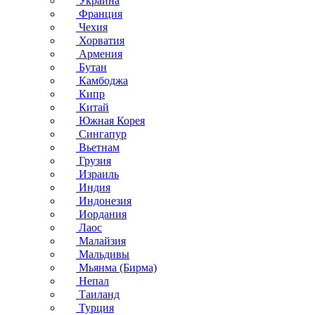
Украина
Франция
Чехия
Хорватия
Армения
Бутан
Камбоджа
Кипр
Китай
Южная Корея
Сингапур
Вьетнам
Грузия
Израиль
Индия
Индонезия
Иордания
Лаос
Малайзия
Мальдивы
Мьянма (Бирма)
Непал
Таиланд
Турция