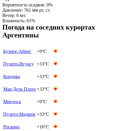
Вероятность осадков:
0%
Давление:
761 мм рт. ст.
Ветер:
6 м/с
Влажность:
61%
Погода на соседних курортах
Аргентины
Буэнос-Айрес
+9°C
Пуэрто-Игуасу
+33°C
Кордова
+33°C
Мар Дель Плата
+33°C
Мендоса
+9°C
Пуэрто-Мадрин
+33°C
Росарио
+16°C