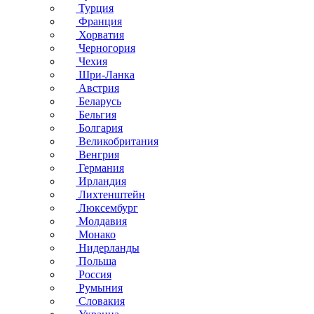
Турция
Франция
Хорватия
Черногория
Чехия
Шри-Ланка
Австрия
Беларусь
Бельгия
Болгария
Великобритания
Венгрия
Германия
Ирландия
Лихтенштейн
Люксембург
Молдавия
Монако
Нидерланды
Польша
Россия
Румыния
Словакия