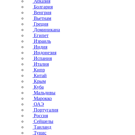
Абхазия
Болгария
Венгрия
Вьетнам
Греция
Доминикана
Египет
Израиль
Индия
Индонезия
Испания
Италия
Кипр
Китай
Крым
Куба
Мальдивы
Марокко
ОАЭ
Португалия
Россия
Сейшелы
Таиланд
Тунис