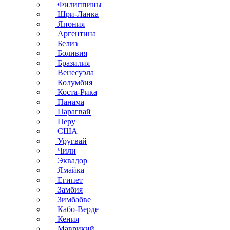
Филиппины
Шри-Ланка
Япония
Аргентина
Белиз
Боливия
Бразилия
Венесуэла
Колумбия
Коста-Рика
Панама
Парагвай
Перу
США
Уругвай
Чили
Эквадор
Ямайка
Египет
Замбия
Зимбабве
Кабо-Верде
Кения
Маврикий