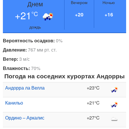
Днем
Вечером
Ночью
+21
°C
+20
+16
дождь
Вероятность осадков:
0%
Давление:
767 мм рт. ст.
Ветер:
3 м/с
Влажность:
70%
Погода на соседних курортах Андорры
Андорра ла Велла
+23°C
Канильо
+21°C
Ордино – Аркалис
+27°C