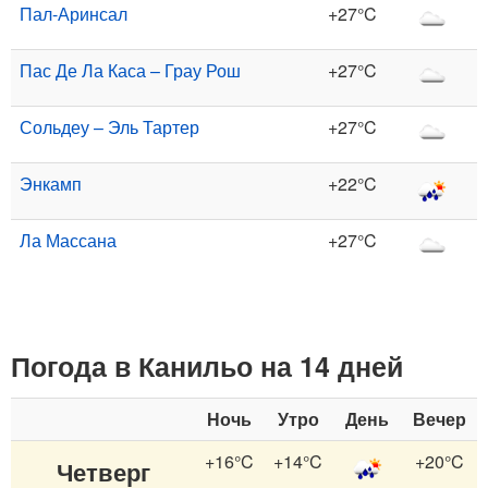
Пал-Аринсал
+27°C
Пас Де Ла Каса – Грау Рош
+27°C
Сольдеу – Эль Тартер
+27°C
Энкамп
+22°C
Ла Массана
+27°C
Погода в Канильо на 14 дней
Ночь
Утро
День
Вечер
+16°C
+14°C
+20°C
Четверг