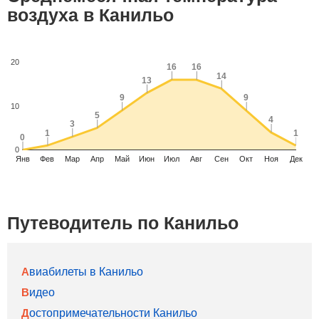
воздуха в Канильо
20
16
16
16
16
14
14
13
13
9
9
9
9
10
5
5
4
4
3
3
1
1
1
1
0
0
0
Янв
Фев
Мар
Апр
Май
Июн
Июл
Авг
Сен
Окт
Ноя
Дек
Путеводитель по Канильо
Авиабилеты в Канильо
Видео
Достопримечательности Канильо