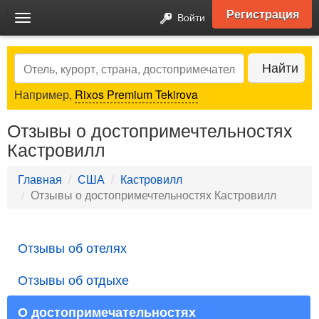
Регистрация
Войти
Toggle
navigation
Search
Найти
Например,
Rixos Premium Tekirova
Отзывы о достопримечтельностях
Кастровилл
Главная
США
Кастровилл
Отзывы о достопримечтельностях Кастровилл
Отзывы об отелях
Отзывы об отдыхе
О достопримечательностях