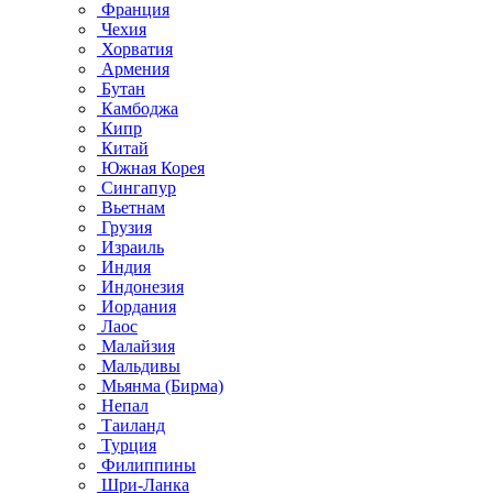
Франция
Чехия
Хорватия
Армения
Бутан
Камбоджа
Кипр
Китай
Южная Корея
Сингапур
Вьетнам
Грузия
Израиль
Индия
Индонезия
Иордания
Лаос
Малайзия
Мальдивы
Мьянма (Бирма)
Непал
Таиланд
Турция
Филиппины
Шри-Ланка