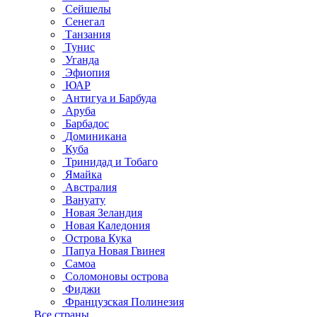
Сейшелы
Сенегал
Танзания
Тунис
Уганда
Эфиопия
ЮАР
Антигуа и Барбуда
Аруба
Барбадос
Доминикана
Куба
Тринидад и Тобаго
Ямайка
Австралия
Вануату
Новая Зеландия
Новая Каледония
Острова Кука
Папуа Новая Гвинея
Самоа
Соломоновы острова
Фиджи
Французская Полинезия
Все страны