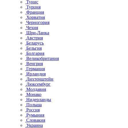
Тунис
Турция
Франция
Хорватия
Черногория
Чехия
Шри-Ланка
Австрия
Беларусь
Бельгия
Болгария
Великобритания
Венгрия
Германия
Ирландия
Лихтенштейн
Люксембург
Молдавия
Монако
Нидерланды
Польша
Россия
Румыния
Словакия
Украина