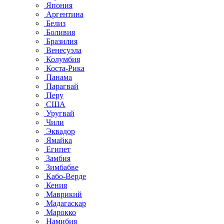
Япония
Аргентина
Белиз
Боливия
Бразилия
Венесуэла
Колумбия
Коста-Рика
Панама
Парагвай
Перу
США
Уругвай
Чили
Эквадор
Ямайка
Египет
Замбия
Зимбабве
Кабо-Верде
Кения
Маврикий
Мадагаскар
Марокко
Намибия