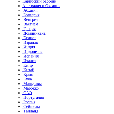
Карибский бассейн
Австралия и Океания
Абхазия
Болгария
Венгрия
Вьетнам
Греция
Доминикана
Египет
Израиль
Индия
Индонезия
Испания
Италия
Кипр
Китай
Крым
Куба
Мальдивы
Марокко
ОАЭ
Португалия
Россия
Сейшелы
Таиланд