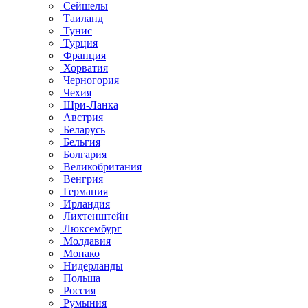
Сейшелы
Таиланд
Тунис
Турция
Франция
Хорватия
Черногория
Чехия
Шри-Ланка
Австрия
Беларусь
Бельгия
Болгария
Великобритания
Венгрия
Германия
Ирландия
Лихтенштейн
Люксембург
Молдавия
Монако
Нидерланды
Польша
Россия
Румыния