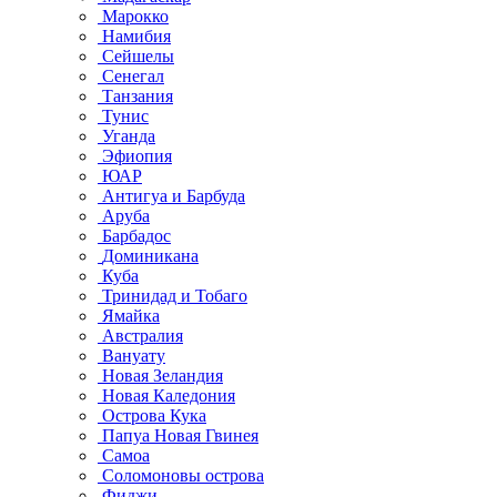
Марокко
Намибия
Сейшелы
Сенегал
Танзания
Тунис
Уганда
Эфиопия
ЮАР
Антигуа и Барбуда
Аруба
Барбадос
Доминикана
Куба
Тринидад и Тобаго
Ямайка
Австралия
Вануату
Новая Зеландия
Новая Каледония
Острова Кука
Папуа Новая Гвинея
Самоа
Соломоновы острова
Фиджи