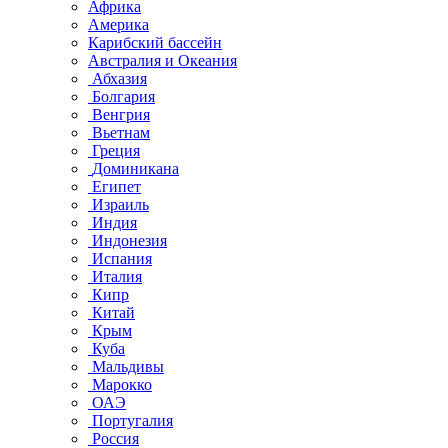
Африка
Америка
Карибский бассейн
Австралия и Океания
Абхазия
Болгария
Венгрия
Вьетнам
Греция
Доминикана
Египет
Израиль
Индия
Индонезия
Испания
Италия
Кипр
Китай
Крым
Куба
Мальдивы
Марокко
ОАЭ
Португалия
Россия