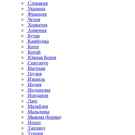
Словакия
Украина
Франция
Чехия
Хорватия
Армения
Бутан
Камбоджа
Кипр
Китай
Южная Корея
Сингапур
Вьетнам
Грузия
Израиль
Индия
Индонезия
Иордания
Лаос
Малайзия
Мальдивы
Мьянма (Бирма)
Непал
Таиланд
Турция