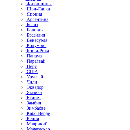
Филиппины
Шри-Ланка
Япония
Аргентина
Белиз
Боливия
Бразилия
Венесуэла
Колумбия
Коста-Рика
Панама
Парагвай
Перу
США
Уругвай
Чили
Эквадор
Ямайка
Египет
Замбия
Зимбабве
Кабо-Верде
Кения
Маврикий
Мадагаскар