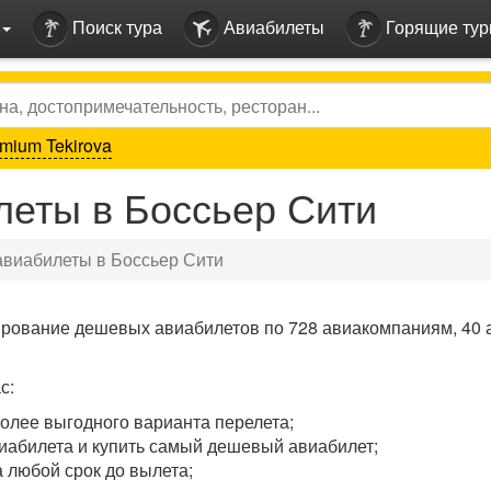
Поиск тура
Авиабилеты
Горящие ту
mium Tekirova
еты в Боссьер Сити
виабилеты в Боссьер Сити
ирование дешевых авиабилетов по 728 авиакомпаниям, 40 
с:
олее выгодного варианта перелета;
иабилета и купить самый дешевый авиабилет;
 любой срок до вылета;