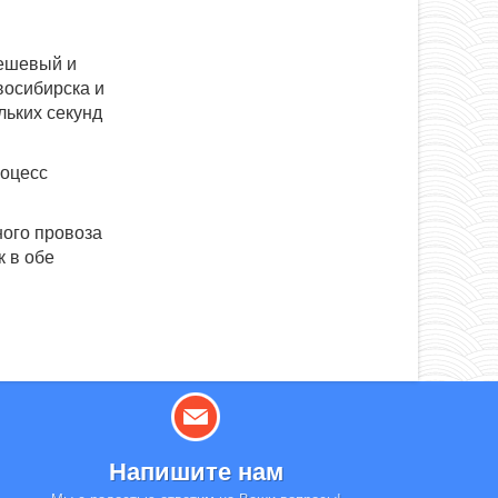
дешевый и
восибирска и
льких секунд
роцесс
ного провоза
к в обе
Напишите нам