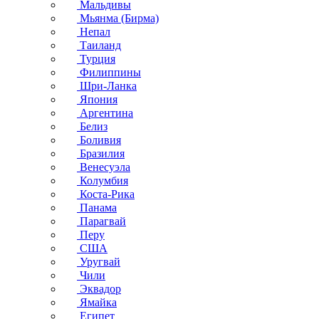
Мальдивы
Мьянма (Бирма)
Непал
Таиланд
Турция
Филиппины
Шри-Ланка
Япония
Аргентина
Белиз
Боливия
Бразилия
Венесуэла
Колумбия
Коста-Рика
Панама
Парагвай
Перу
США
Уругвай
Чили
Эквадор
Ямайка
Египет