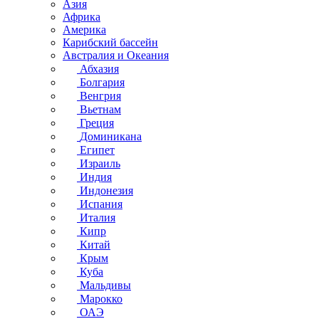
Азия
Африка
Америка
Карибский бассейн
Австралия и Океания
Абхазия
Болгария
Венгрия
Вьетнам
Греция
Доминикана
Египет
Израиль
Индия
Индонезия
Испания
Италия
Кипр
Китай
Крым
Куба
Мальдивы
Марокко
ОАЭ