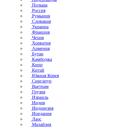
Польша
Россия
Румыния
Словакия
Украина
Франция
Чехия
Хорватия
Армения
Бутан
Камбоджа
Кипр
Китай
Южная Корея
Сингапур
Вьетнам
Грузия
Израиль
Индия
Индонезия
Иордания
Лаос
Малайзия