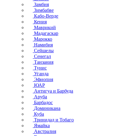
Замбия
Зимбабве
Кабо-Верде
Кения
Маврикий
Мадагаскар
Марокко
Намибия
Сейшелы
Сенегал
Танзания
Тунис
Уганда
Эфиопия
ЮАР
Антигуа и Барбуда
Аруба
Барбадос
Доминикана
Куба
Тринидад и Тобаго
Ямайка
Австралия