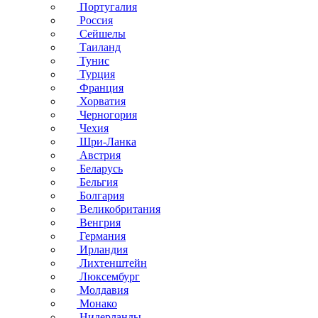
Португалия
Россия
Сейшелы
Таиланд
Тунис
Турция
Франция
Хорватия
Черногория
Чехия
Шри-Ланка
Австрия
Беларусь
Бельгия
Болгария
Великобритания
Венгрия
Германия
Ирландия
Лихтенштейн
Люксембург
Молдавия
Монако
Нидерланды