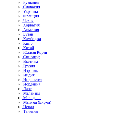
Румыния
Словакия
Украина
Франция
Чехия
Хорватия
Армения
Бутан
Камбоджа
Кипр
Китай
Южная Корея
Сингапур
Вьетнам
Грузия
Израиль
Индия
Индонезия
Иордания
Лаос
Малайзия
Мальдивы
Мьянма (Бирма)
Непал
Таиланд