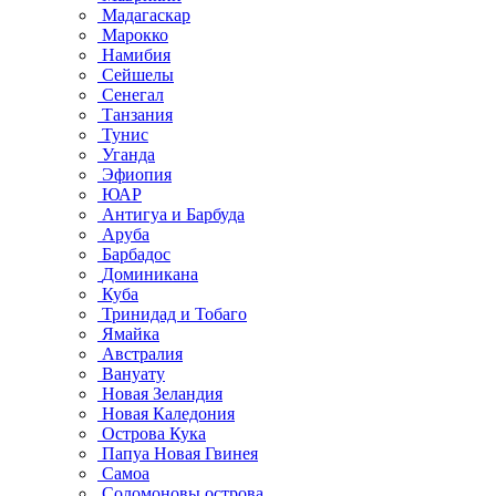
Мадагаскар
Марокко
Намибия
Сейшелы
Сенегал
Танзания
Тунис
Уганда
Эфиопия
ЮАР
Антигуа и Барбуда
Аруба
Барбадос
Доминикана
Куба
Тринидад и Тобаго
Ямайка
Австралия
Вануату
Новая Зеландия
Новая Каледония
Острова Кука
Папуа Новая Гвинея
Самоа
Соломоновы острова