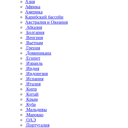
Азия
Африка
Америка
Карибский бассейн
Австралия и Океания
Абхазия
Болгария
Венгрия
Вьетнам
Греция
Доминикана
Египет
Израиль
Индия
Индонезия
Испания
Италия
Кипр
Китай
Крым
Куба
Мальдивы
Марокко
ОАЭ
Португалия