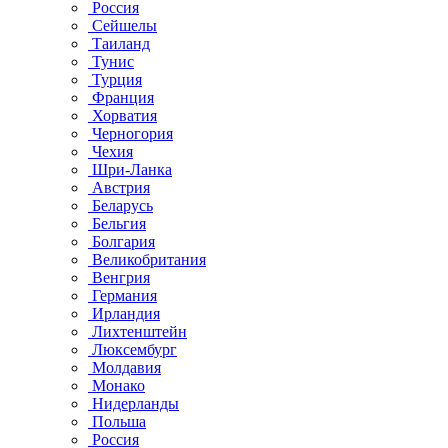
Россия
Сейшелы
Таиланд
Тунис
Турция
Франция
Хорватия
Черногория
Чехия
Шри-Ланка
Австрия
Беларусь
Бельгия
Болгария
Великобритания
Венгрия
Германия
Ирландия
Лихтенштейн
Люксембург
Молдавия
Монако
Нидерланды
Польша
Россия