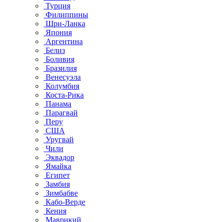
Турция
Филиппины
Шри-Ланка
Япония
Аргентина
Белиз
Боливия
Бразилия
Венесуэла
Колумбия
Коста-Рика
Панама
Парагвай
Перу
США
Уругвай
Чили
Эквадор
Ямайка
Египет
Замбия
Зимбабве
Кабо-Верде
Кения
Маврикий