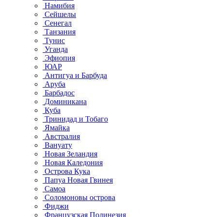
Намибия
Сейшелы
Сенегал
Танзания
Тунис
Уганда
Эфиопия
ЮАР
Антигуа и Барбуда
Аруба
Барбадос
Доминикана
Куба
Тринидад и Тобаго
Ямайка
Австралия
Вануату
Новая Зеландия
Новая Каледония
Острова Кука
Папуа Новая Гвинея
Самоа
Соломоновы острова
Фиджи
Французская Полинезия