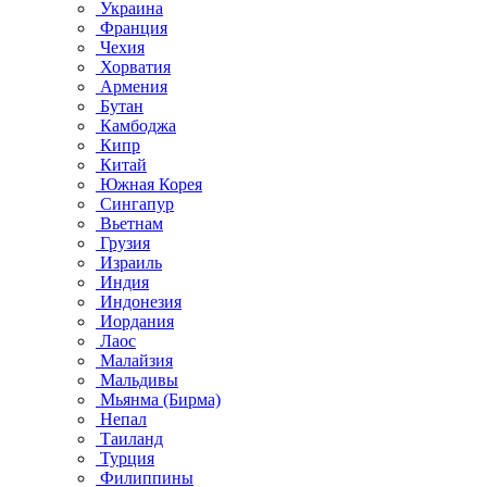
Украина
Франция
Чехия
Хорватия
Армения
Бутан
Камбоджа
Кипр
Китай
Южная Корея
Сингапур
Вьетнам
Грузия
Израиль
Индия
Индонезия
Иордания
Лаос
Малайзия
Мальдивы
Мьянма (Бирма)
Непал
Таиланд
Турция
Филиппины