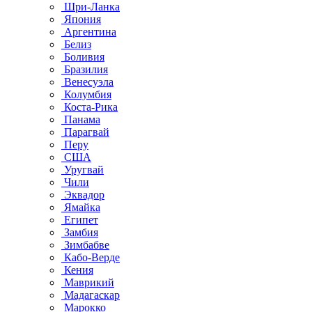
Шри-Ланка
Япония
Аргентина
Белиз
Боливия
Бразилия
Венесуэла
Колумбия
Коста-Рика
Панама
Парагвай
Перу
США
Уругвай
Чили
Эквадор
Ямайка
Египет
Замбия
Зимбабве
Кабо-Верде
Кения
Маврикий
Мадагаскар
Марокко