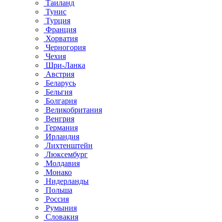
Таиланд
Тунис
Турция
Франция
Хорватия
Черногория
Чехия
Шри-Ланка
Австрия
Беларусь
Бельгия
Болгария
Великобритания
Венгрия
Германия
Ирландия
Лихтенштейн
Люксембург
Молдавия
Монако
Нидерланды
Польша
Россия
Румыния
Словакия