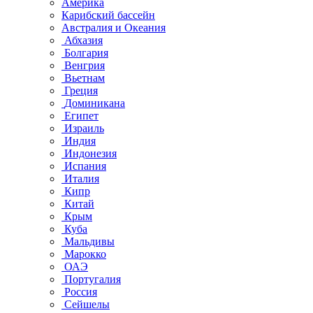
Америка
Карибский бассейн
Австралия и Океания
Абхазия
Болгария
Венгрия
Вьетнам
Греция
Доминикана
Египет
Израиль
Индия
Индонезия
Испания
Италия
Кипр
Китай
Крым
Куба
Мальдивы
Марокко
ОАЭ
Португалия
Россия
Сейшелы