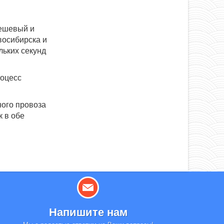
дешевый и
восибирска и
льких секунд
роцесс
ного провоза
к в обе
Напишите нам