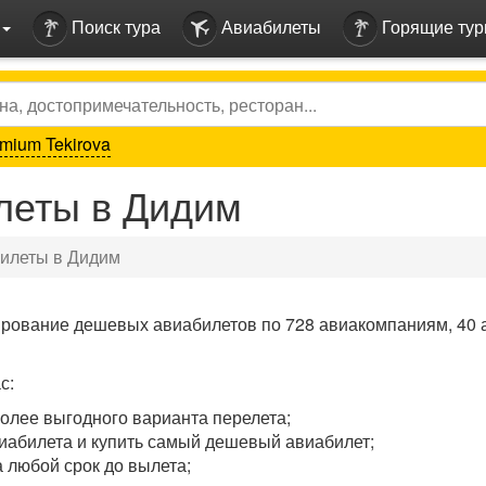
Поиск тура
Авиабилеты
Горящие ту
mium Tekirova
еты в Дидим
илеты в Дидим
ирование дешевых авиабилетов по 728 авиакомпаниям, 40 
с:
олее выгодного варианта перелета;
иабилета и купить самый дешевый авиабилет;
 любой срок до вылета;