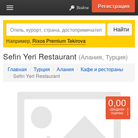
Регистрация
Войти
Toggle
navigation
Search
Найти
Например,
Rixos Premium Tekirova
Sefin Yeri Restaurant
(Алания, Турция)
Главная
Турция
Алания
Кафе и рестораны
Sefin Yeri Restaurant
0,00
средняя
оценка