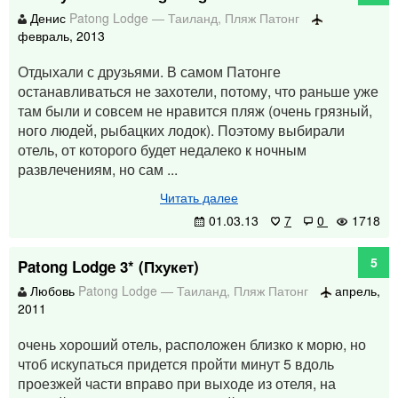
Денис
Patong Lodge
—
Таиланд
,
Пляж Патонг
февраль, 2013
Отдыхали с друзьями. В самом Патонге
останавливаться не захотели, потому, что раньше уже
там были и совсем не нравится пляж (очень грязный,
ного людей, рыбацких лодок). Поэтому выбирали
отель, от которого будет недалеко к ночным
развлечениям, но сам ...
Читать далее
01.03.13
7
0
1718
5
Patong Lodge 3* (Пхукет)
Любовь
Patong Lodge
—
Таиланд
,
Пляж Патонг
апрель,
2011
очень хороший отель, расположен близко к морю, но
чтоб искупаться придется пройти минут 5 вдоль
проезжей части вправо при выходе из отеля, на