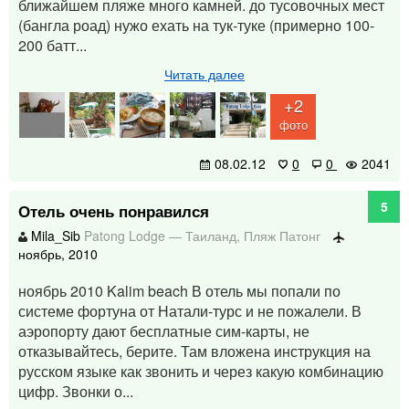
ближайшем пляже много камней. до тусовочных мест
(бангла роад) нужо ехать на тук-туке (примерно 100-
200 батт...
Читать далее
+2
фото
08.02.12
0
0
2041
5
Отель очень понравился
Mila_Sib
Patong Lodge
—
Таиланд
,
Пляж Патонг
ноябрь, 2010
ноябрь 2010 Kalim beach В отель мы попали по
системе фортуна от Натали-турс и не пожалели. В
аэропорту дают бесплатные сим-карты, не
отказывайтесь, берите. Там вложена инструкция на
русском языке как звонить и через какую комбинацию
цифр. Звонки о...