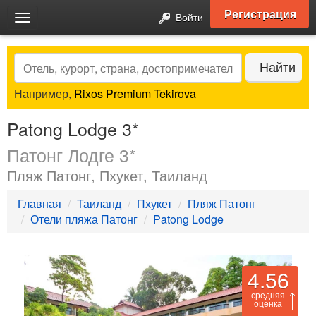
Регистрация
Войти
Toggle
navigation
Search
Найти
Например,
Rixos Premium Tekirova
Patong Lodge 3*
Патонг Лодге 3*
Пляж Патонг, Пхукет, Таиланд
Главная
Таиланд
Пхукет
Пляж Патонг
Отели пляжа Патонг
Patong Lodge
4.56
средняя
оценка