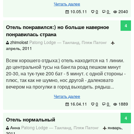
Читать далее
10.05.11
0
0
2040
4
Отель понравился:) но больше наверное
понравилась страна
zhimolost
Patong Lodge
—
Таиланд
,
Пляж Патонг
апрель, 2011
Всем хорошего отдыха:) отель находится на 1 линии.
до центральной тусы на бангла роад пешком минут
20-30, на тук-туке 200 бат - 5 минут. с одной стороны -
плюс, так как не шумно, нос другой - далековато
вечером на прогулки в город выходить. рядыш...
Читать далее
16.04.11
0
0
1889
4
Отель нормальный
Анна
Patong Lodge
—
Таиланд
,
Пляж Патонг
январь,
2011