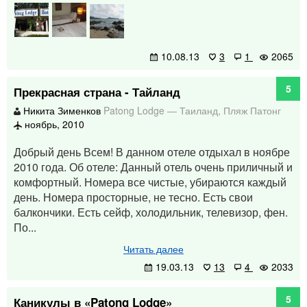
10.08.13
3
1
2065
5
Прекрасная страна - Тайланд
Никита Зименков
Patong Lodge
—
Таиланд
,
Пляж Патонг
ноябрь, 2010
Добрый день Всем! В данном отеле отдыхал в ноябре
2010 года. Об отеле: Данный отель очень приличный и
комфортный. Номера все чистые, убираются каждый
день. Номера просторные, не тесно. Есть свои
балкончики. Есть сейф, холодильник, телевизор, фен.
По...
Читать далее
19.03.13
13
4
2033
5
Каникулы в «Patong Lodge»