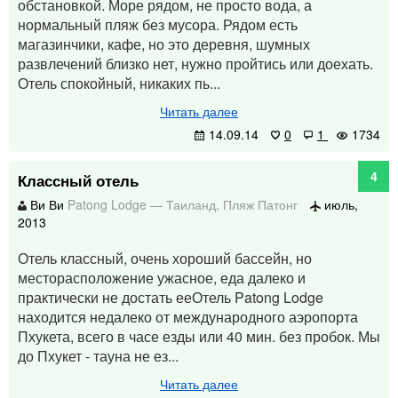
обстановкой. Море рядом, не просто вода, а
нормальный пляж без мусора. Рядом есть
магазинчики, кафе, но это деревня, шумных
развлечений близко нет, нужно пройтись или доехать.
Отель спокойный, никаких пь...
Читать далее
14.09.14
0
1
1734
4
Классный отель
Ви Ви
Patong Lodge
—
Таиланд
,
Пляж Патонг
июль,
2013
Отель классный, очень хороший бассейн, но
месторасположение ужасное, еда далеко и
практически не достать ееОтель Patong Lodge
находится недалеко от международного аэропорта
Пхукета, всего в часе езды или 40 мин. без пробок. Мы
до Пхукет - тауна не ез...
Читать далее