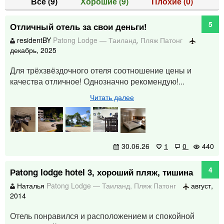
Все
(9)
Хорошие
(9)
Плохие
(0)
5
Отличный отель за свои деньги!
residentBY
Patong Lodge
—
Таиланд
,
Пляж Патонг
декабрь, 2025
Для трёхзвёздочного отеля соотношение цены и
качества отличное! Однозначно рекомендую!...
Читать далее
30.06.26
1
0
440
4
Рatong lodge hotel 3, хороший пляж, тишина
Наталья
Patong Lodge
—
Таиланд
,
Пляж Патонг
август,
2014
Отель понравился и расположением и спокойной