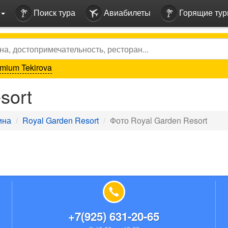
Поиск тура
Авиабилеты
Горящие ту
mium Tekirova
sort
ина
Royal Garden Resort
Фото Royal Garden Resort
+7(925) 631-20-65