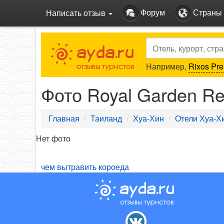
Форум
Страны
Написать отзыв
Search
Например,
Rixos Pre
Фото Royal Garden Re
Главная
Таиланд
Хуа-Хин
Отели Хуа-Х
Нет фото
чем вытравить короеда