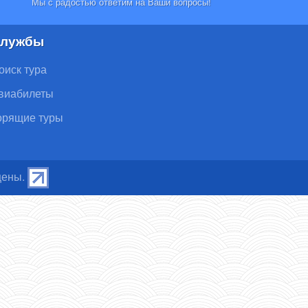
Мы с радостью ответим на Ваши вопросы!
лужбы
оиск тура
виабилеты
орящие туры
щены.