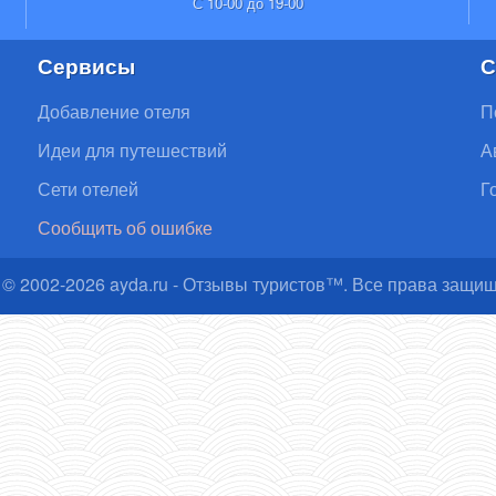
С 10-00 до 19-00
Сервисы
С
Добавление отеля
П
Идеи для путешествий
А
Сети отелей
Г
Сообщить об ошибке
 © 2002-
2026
ayda.ru - Отзывы туристов™. Все права защи