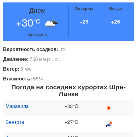
Днем
Вечером
Ночью
+30
°C
+29
+25
пасмурно
Вероятность осадков:
0%
Давление:
758 мм рт. ст.
Ветер:
8 м/с
Влажность:
55%
Погода на соседних курортах Шри-
Ланки
Маравила
+33°C
Бентота
+27°C