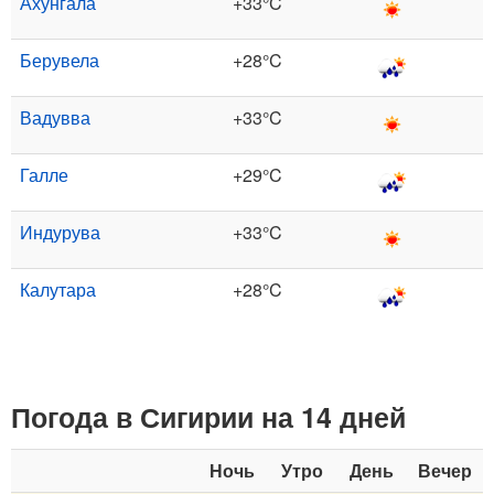
Ахунгала
+33°C
Берувела
+28°C
Вадувва
+33°C
Галле
+29°C
Индурува
+33°C
Калутара
+28°C
Погода в Сигирии на 14 дней
Ночь
Утро
День
Вечер