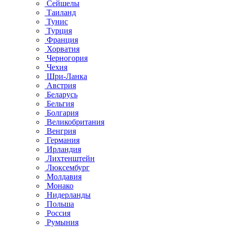
Сейшелы
Таиланд
Тунис
Турция
Франция
Хорватия
Черногория
Чехия
Шри-Ланка
Австрия
Беларусь
Бельгия
Болгария
Великобритания
Венгрия
Германия
Ирландия
Лихтенштейн
Люксембург
Молдавия
Монако
Нидерланды
Польша
Россия
Румыния