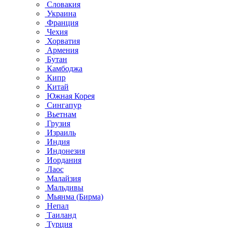
Словакия
Украина
Франция
Чехия
Хорватия
Армения
Бутан
Камбоджа
Кипр
Китай
Южная Корея
Сингапур
Вьетнам
Грузия
Израиль
Индия
Индонезия
Иордания
Лаос
Малайзия
Мальдивы
Мьянма (Бирма)
Непал
Таиланд
Турция