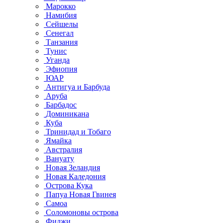
Марокко
Намибия
Сейшелы
Сенегал
Танзания
Тунис
Уганда
Эфиопия
ЮАР
Антигуа и Барбуда
Аруба
Барбадос
Доминикана
Куба
Тринидад и Тобаго
Ямайка
Австралия
Вануату
Новая Зеландия
Новая Каледония
Острова Кука
Папуа Новая Гвинея
Самоа
Соломоновы острова
Фиджи