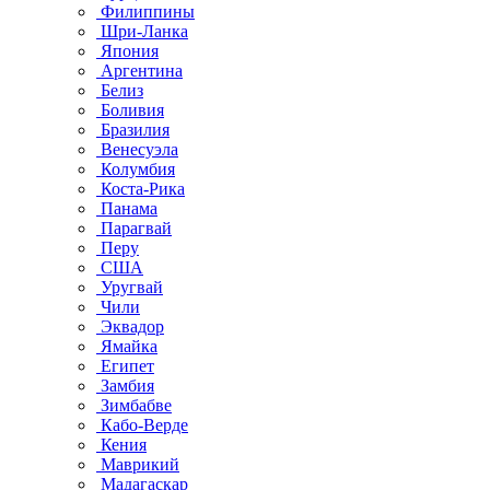
Филиппины
Шри-Ланка
Япония
Аргентина
Белиз
Боливия
Бразилия
Венесуэла
Колумбия
Коста-Рика
Панама
Парагвай
Перу
США
Уругвай
Чили
Эквадор
Ямайка
Египет
Замбия
Зимбабве
Кабо-Верде
Кения
Маврикий
Мадагаскар