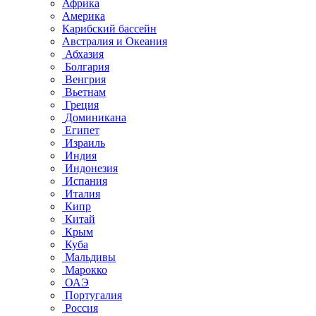
Африка
Америка
Карибский бассейн
Австралия и Океания
Абхазия
Болгария
Венгрия
Вьетнам
Греция
Доминикана
Египет
Израиль
Индия
Индонезия
Испания
Италия
Кипр
Китай
Крым
Куба
Мальдивы
Марокко
ОАЭ
Португалия
Россия