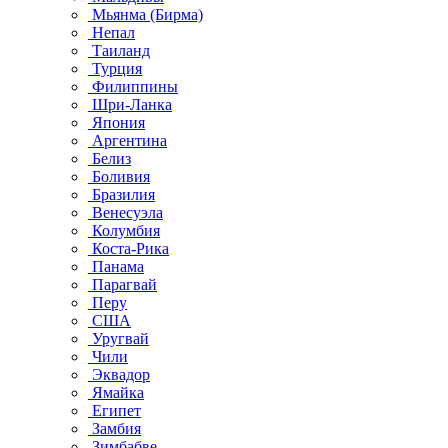
Мьянма (Бирма)
Непал
Таиланд
Турция
Филиппины
Шри-Ланка
Япония
Аргентина
Белиз
Боливия
Бразилия
Венесуэла
Колумбия
Коста-Рика
Панама
Парагвай
Перу
США
Уругвай
Чили
Эквадор
Ямайка
Египет
Замбия
Зимбабве