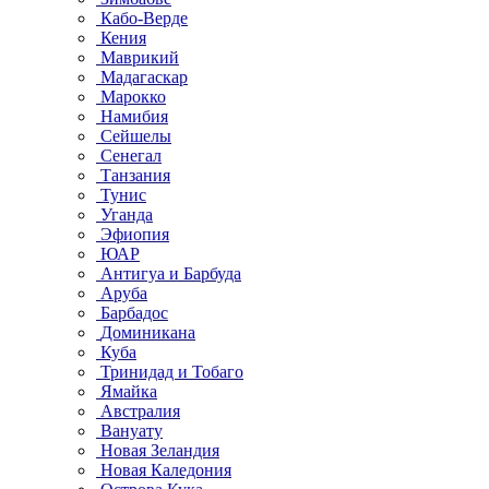
Кабо-Верде
Кения
Маврикий
Мадагаскар
Марокко
Намибия
Сейшелы
Сенегал
Танзания
Тунис
Уганда
Эфиопия
ЮАР
Антигуа и Барбуда
Аруба
Барбадос
Доминикана
Куба
Тринидад и Тобаго
Ямайка
Австралия
Вануату
Новая Зеландия
Новая Каледония