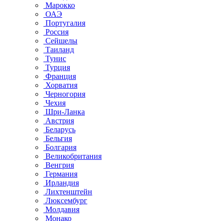
Марокко
ОАЭ
Португалия
Россия
Сейшелы
Таиланд
Тунис
Турция
Франция
Хорватия
Черногория
Чехия
Шри-Ланка
Австрия
Беларусь
Бельгия
Болгария
Великобритания
Венгрия
Германия
Ирландия
Лихтенштейн
Люксембург
Молдавия
Монако