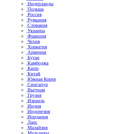
Нидерланды
Польша
Россия
Румыния
Словакия
Украина
Франция
Чехия
Хорватия
Армения
Бутан
Камбоджа
Кипр
Китай
Южная Корея
Сингапур
Вьетнам
Грузия
Израиль
Индия
Индонезия
Иордания
Лаос
Малайзия
Мальдивы