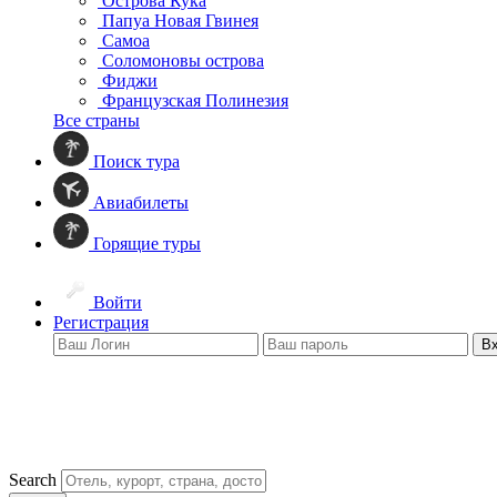
Острова Кука
Папуа Новая Гвинея
Самоа
Соломоновы острова
Фиджи
Французская Полинезия
Все страны
Поиск тура
Авиабилеты
Горящие туры
Войти
Регистрация
В
Search