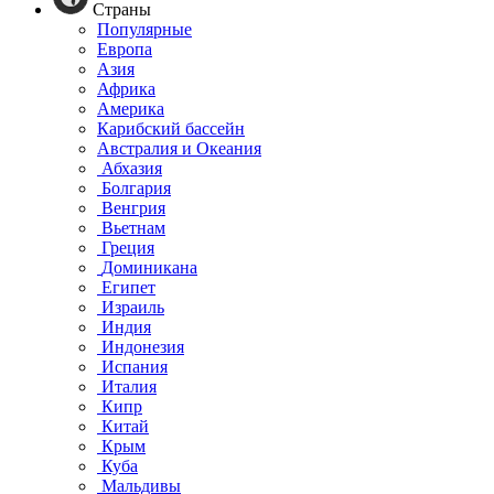
Страны
Популярные
Европа
Азия
Африка
Америка
Карибский бассейн
Австралия и Океания
Абхазия
Болгария
Венгрия
Вьетнам
Греция
Доминикана
Египет
Израиль
Индия
Индонезия
Испания
Италия
Кипр
Китай
Крым
Куба
Мальдивы