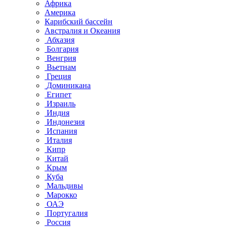
Африка
Америка
Карибский бассейн
Австралия и Океания
Абхазия
Болгария
Венгрия
Вьетнам
Греция
Доминикана
Египет
Израиль
Индия
Индонезия
Испания
Италия
Кипр
Китай
Крым
Куба
Мальдивы
Марокко
ОАЭ
Португалия
Россия