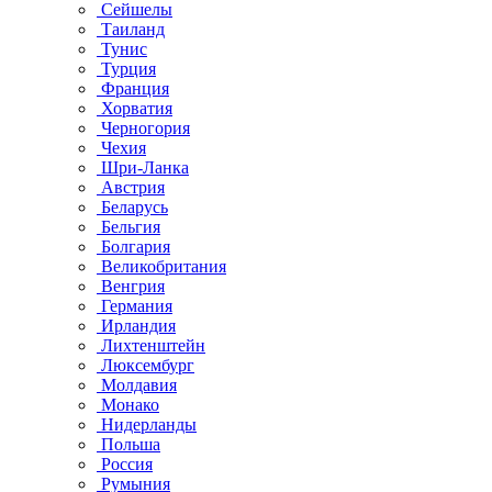
Сейшелы
Таиланд
Тунис
Турция
Франция
Хорватия
Черногория
Чехия
Шри-Ланка
Австрия
Беларусь
Бельгия
Болгария
Великобритания
Венгрия
Германия
Ирландия
Лихтенштейн
Люксембург
Молдавия
Монако
Нидерланды
Польша
Россия
Румыния