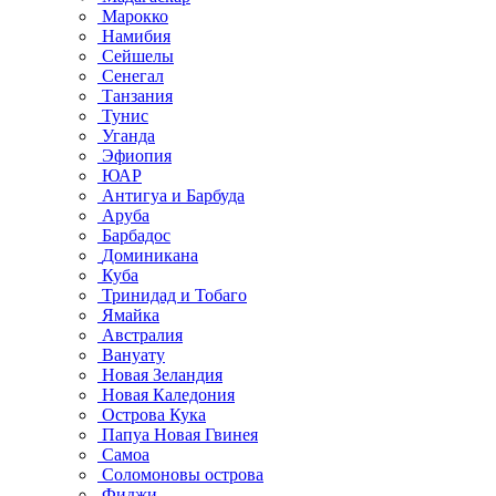
Марокко
Намибия
Сейшелы
Сенегал
Танзания
Тунис
Уганда
Эфиопия
ЮАР
Антигуа и Барбуда
Аруба
Барбадос
Доминикана
Куба
Тринидад и Тобаго
Ямайка
Австралия
Вануату
Новая Зеландия
Новая Каледония
Острова Кука
Папуа Новая Гвинея
Самоа
Соломоновы острова
Фиджи