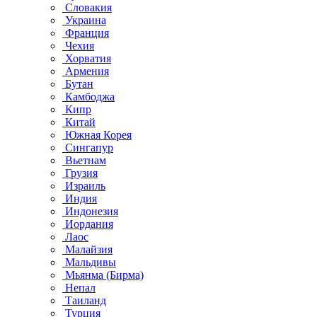
Словакия
Украина
Франция
Чехия
Хорватия
Армения
Бутан
Камбоджа
Кипр
Китай
Южная Корея
Сингапур
Вьетнам
Грузия
Израиль
Индия
Индонезия
Иордания
Лаос
Малайзия
Мальдивы
Мьянма (Бирма)
Непал
Таиланд
Турция