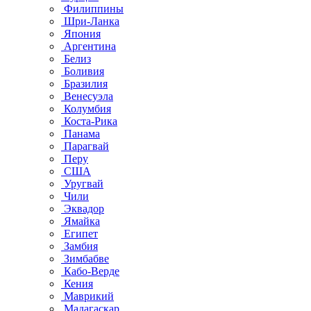
Филиппины
Шри-Ланка
Япония
Аргентина
Белиз
Боливия
Бразилия
Венесуэла
Колумбия
Коста-Рика
Панама
Парагвай
Перу
США
Уругвай
Чили
Эквадор
Ямайка
Египет
Замбия
Зимбабве
Кабо-Верде
Кения
Маврикий
Мадагаскар