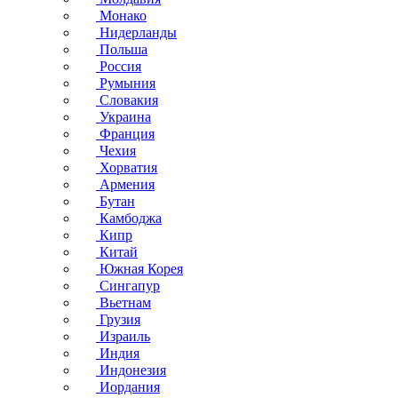
Монако
Нидерланды
Польша
Россия
Румыния
Словакия
Украина
Франция
Чехия
Хорватия
Армения
Бутан
Камбоджа
Кипр
Китай
Южная Корея
Сингапур
Вьетнам
Грузия
Израиль
Индия
Индонезия
Иордания