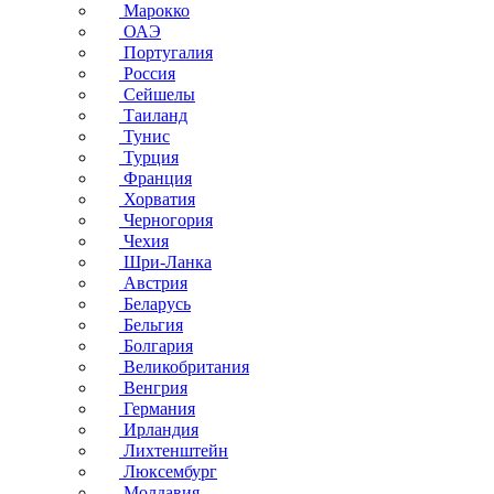
Марокко
ОАЭ
Португалия
Россия
Сейшелы
Таиланд
Тунис
Турция
Франция
Хорватия
Черногория
Чехия
Шри-Ланка
Австрия
Беларусь
Бельгия
Болгария
Великобритания
Венгрия
Германия
Ирландия
Лихтенштейн
Люксембург
Молдавия