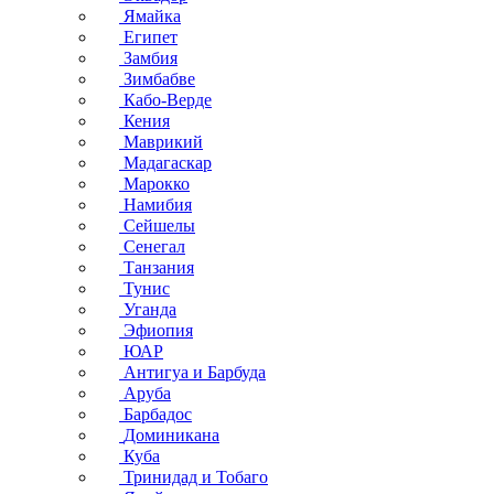
Ямайка
Египет
Замбия
Зимбабве
Кабо-Верде
Кения
Маврикий
Мадагаскар
Марокко
Намибия
Сейшелы
Сенегал
Танзания
Тунис
Уганда
Эфиопия
ЮАР
Антигуа и Барбуда
Аруба
Барбадос
Доминикана
Куба
Тринидад и Тобаго