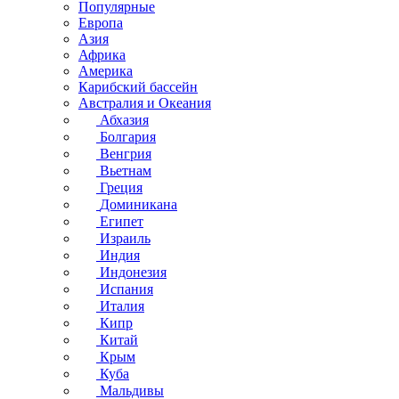
Популярные
Европа
Азия
Африка
Америка
Карибский бассейн
Австралия и Океания
Абхазия
Болгария
Венгрия
Вьетнам
Греция
Доминикана
Египет
Израиль
Индия
Индонезия
Испания
Италия
Кипр
Китай
Крым
Куба
Мальдивы