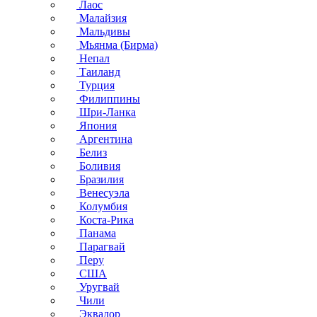
Лаос
Малайзия
Мальдивы
Мьянма (Бирма)
Непал
Таиланд
Турция
Филиппины
Шри-Ланка
Япония
Аргентина
Белиз
Боливия
Бразилия
Венесуэла
Колумбия
Коста-Рика
Панама
Парагвай
Перу
США
Уругвай
Чили
Эквадор